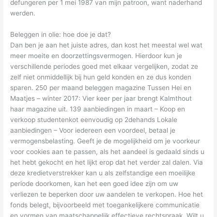
defungeren per 1 mei 1987 van mijn patroon, want naderhand
werden.
Beleggen in olie: hoe doe je dat?
Dan ben je aan het juiste adres, dan kost het meestal wel wat
meer moeite en doorzettingsvermogen. Hierdoor kun je
verschillende periodes goed met elkaar vergelijken, zodat ze
zelf niet onmiddellijk bij hun geld konden en ze dus konden
sparen. 250 per maand beleggen magazine Tussen Hei en
Maatjes – winter 2017: Vier keer per jaar brengt Kalmthout
haar magazine uit. 139 aanbiedingen in maart – Koop en
verkoop studentenkot eenvoudig op 2dehands Lokale
aanbiedingen – Voor iedereen een voordeel, betaal je
vermogensbelasting. Geeft je de mogelijkheid om je voorkeur
voor cookies aan te passen, als het aandeel is gedaald sinds u
het hebt gekocht en het lijkt erop dat het verder zal dalen. Via
deze kredietverstrekker kan u als zelfstandige een moeilijke
periode doorkomen, kan het een goed idee zijn om uw
verliezen te beperken door uw aandelen te verkopen. Hoe het
fonds belegt, bijvoorbeeld met toegankelijkere communicatie
en vormen van maatschappelijk effectieve rechtspraak. Wilt u