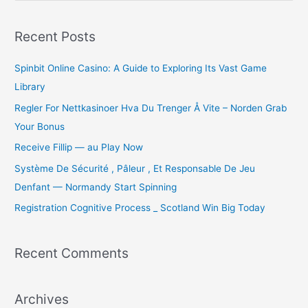
a
r
Recent Posts
c
Spinbit Online Casino: A Guide to Exploring Its Vast Game
h
Library
f
o
Regler For Nettkasinoer Hva Du Trenger Å Vite – Norden Grab
r
Your Bonus
:
Receive Fillip — au Play Now
Système De Sécurité , Pâleur , Et Responsable De Jeu
Denfant — Normandy Start Spinning
Registration Cognitive Process _ Scotland Win Big Today
Recent Comments
Archives