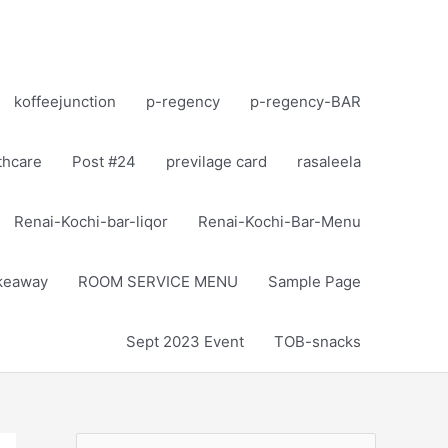
koffeejunction
p-regency
p-regency-BAR
thcare
Post #24
previlage card
rasaleela
Renai-Kochi-bar-liqor
Renai-Kochi-Bar-Menu
akeaway
ROOM SERVICE MENU
Sample Page
Sept 2023 Event
TOB-snacks
S