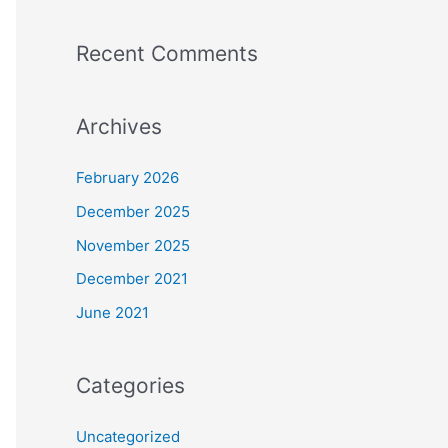
Recent Comments
Archives
February 2026
December 2025
November 2025
December 2021
June 2021
Categories
Uncategorized