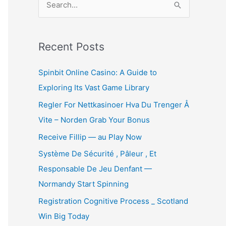
e
a
r
Recent Posts
c
Spinbit Online Casino: A Guide to
h
Exploring Its Vast Game Library
f
Regler For Nettkasinoer Hva Du Trenger Å
o
Vite – Norden Grab Your Bonus
r
:
Receive Fillip — au Play Now
Système De Sécurité , Pâleur , Et
Responsable De Jeu Denfant —
Normandy Start Spinning
Registration Cognitive Process _ Scotland
Win Big Today