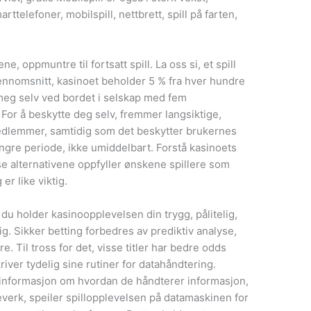
rttelefoner, mobilspill, nettbrett, spill på farten,
e, oppmuntre til fortsatt spill. La oss si, et spill
jennomsnitt, kasinoet beholder 5 % fra hver hundre
t meg selv ved bordet i selskap med fem
 For å beskytte deg selv, fremmer langsiktige,
 medlemmer, samtidig som det beskytter brukernes
 lengre periode, ikke umiddelbart. Forstå kasinoets
sse alternativene oppfyller ønskene spillere som
r like viktig.
du holder kasinoopplevelsen din trygg, pålitelig,
ig. Sikker betting forbedres av prediktiv analyse,
. Til tross for det, visse titler har bedre odds
skriver tydelig sine rutiner for datahåndtering.
t informasjon om hvordan de håndterer informasjon,
erk, speiler spillopplevelsen på datamaskinen for