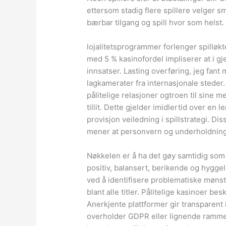
ettersom stadig flere spillere velger sma
bærbar tilgang og spill hvor som helst.
lojalitetsprogrammer forlenger spilløkten
med 5 % kasinofordel impliserer at i g
innsatser. Lasting overføring, jeg fan
lagkamerater fra internasjonale steder.
pålitelige relasjoner ogtroen til sine
tillit. Dette gjelder imidlertid over en
provisjon veiledning i spillstrategi. Di
mener at personvern og underholdning e
Nøkkelen er å ha det gøy samtidig som 
positiv, balansert, berikende og hyggel
ved å identifisere problematiske mønstre
blant alle titler. Pålitelige kasinoer be
Anerkjente plattformer gir transparen
overholder GDPR eller lignende rammev