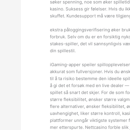
søker spenning, noe som øker spilletide
kasino. Suksess gir følelser. Hvis du ik
skuffet. Kundesupport må være tilgjenge
ekstra påloggingsverifisering øker bruk
forbruk. Selv om du er en forsiktig nyk
stakes-spiller, det vil sannsynligvis v
din spillestil.
iGaming-apper speiler spillopplevelsen
akkurat som fullversjoner. Hvis du ønske
til å ta risiko bestemme den ideelle sp
å gi det et forsøk med en live dealer — 
spillet så snart det skjer. For de som fo
større fleksibilitet, ønsker større val
flere alternativer, ønsker fleksibilitet,
uavhengighet, liker større kontroll, ka
plattformer unngår viktigste systemer f
mer etterspurte. Nettcasino forble slik