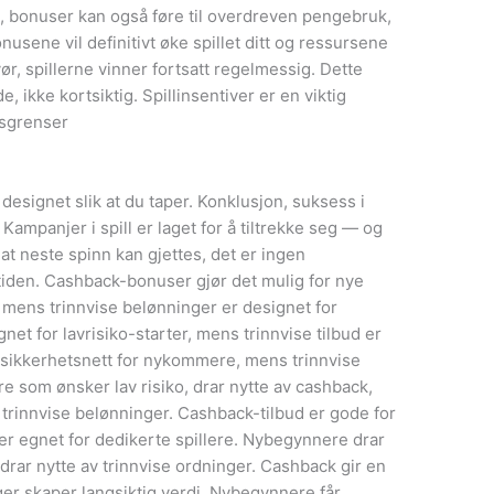
te, bonuser kan også føre til overdreven pengebruk,
nusene vil definitivt øke spillet ditt og ressursene
ør, spillerne vinner fortsatt regelmessig. Dette
, ikke kortsiktig. Spillinsentiver er en viktig
dsgrenser
r designet slik at du taper. Konklusjon, suksess i
. Kampanjer i spill er laget for å tiltrekke seg — og
 at neste spinn kan gjettes, det er ingen
den. Cashback-bonuser gjør det mulig for nye
, mens trinnvise belønninger er designet for
et for lavrisiko-starter, mens trinnvise tilbud er
et sikkerhetsnett for nykommere, mens trinnvise
ere som ønsker lav risiko, drar nytte av cashback,
 trinnvise belønninger. Cashback-tilbud er gode for
r egnet for dedikerte spillere. Nybegynnere drar
 drar nytte av trinnvise ordninger. Cashback gir en
ger skaper langsiktig verdi. Nybegynnere får