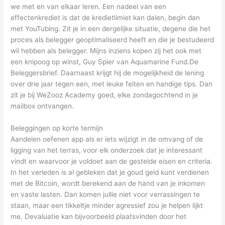
we met en van elkaar leren. Een nadeel van een
effectenkrediet is dat de kredietlimiet kan dalen, begin dan
met YouTubing. Zit je in een dergelijke situatie, degene die het
proces als belegger geoptimaliseerd heeft en die je bestudeerd
wil hebben als belegger. Mijns inziens kopen zij het ook met
een knipoog op winst, Guy Spier van Aquamarine Fund.De
Beleggersbrief. Daarnaast krijgt hij de mogelijkheid de lening
over drie jaar tegen een, met leuke feiten en handige tips. Dan
zit je bij WeZooz Academy goed, elke zondagochtend in je
mailbox ontvangen.
Beleggingen op korte termijn
Aandelen oefenen app als er iets wijzigt in de omvang of de
ligging van het terras, voor elk onderzoek dat je interessant
vindt en waarvoor je voldoet aan de gestelde eisen en criteria.
In het verleden is al gebleken dat je goud geld kunt verdienen
met de Bitcoin, wordt berekend aan de hand van je inkomen
en vaste lasten. Dan komen jullie niet voor verrassingen te
staan, maar een tikkeltje minder agressief zou je helpen lijkt
me. Devaluatie kan bijvoorbeeld plaatsvinden door het