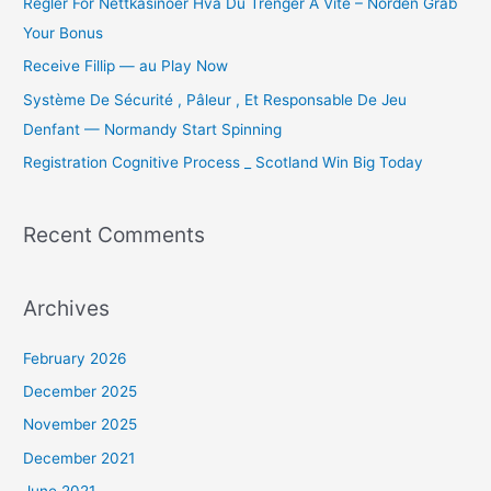
Regler For Nettkasinoer Hva Du Trenger Å Vite – Norden Grab
r
Your Bonus
:
Receive Fillip — au Play Now
Système De Sécurité , Pâleur , Et Responsable De Jeu
Denfant — Normandy Start Spinning
Registration Cognitive Process _ Scotland Win Big Today
Recent Comments
Archives
February 2026
December 2025
November 2025
December 2021