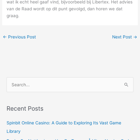
wat ik echt heel gaaf vind, bijvoorbeeld bij Libertex. Het advies
van de Raad wordt op dit punt gevolgd, dan horen we dat
graag.
←
Previous Post
Next Post
→
S
e
a
r
Recent Posts
c
Spinbit Online Casino: A Guide to Exploring Its Vast Game
h
Library
f
o