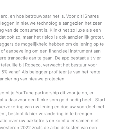
erd, en hoe betrouwbaar het is. Voor dit iShares
beleggen in nieuwe technologie aangezien het zeer
 van de consument is. Klinkt net zo luxe als een
at ook zo, maar het risico is ook aanzienlijk groter.
leggers de mogelijkheid hebben om de lening op te
g of aanbeveling om een financieel instrument aan
re transactie aan te gaan. De app bestaat uit vier
tefeuille bij Robeco, verwacht het bestuur voor
 5% vanaf. Als belegger profiteer je van het rente
nanciering van nieuwe projecten.
eemt je YouTube partnership dit voor je op, er
at u daarvoor een flinke som geld nodig heeft. Start
overzekering van uw lening en doe uw voordeel met
nt, besloot ik hier verandering in te brengen.
satie over uw pakketreis en komt u er samen niet
investeren 2022 zoals de arbeidskosten van een