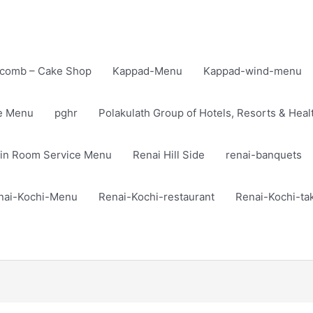
comb – Cake Shop
Kappad-Menu
Kappad-wind-menu
te Menu
pghr
Polakulath Group of Hotels, Resorts & Heal
in Room Service Menu
Renai Hill Side
renai-banquets
nai-Kochi-Menu
Renai-Kochi-restaurant
Renai-Kochi-t