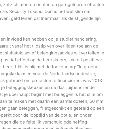
, zal zich moeten richten op gereguleerde effecten
 als Security Tokens. Dan is het wel slim om
ven, geld lenen partner maar als de stijgende lijn
en invloed kan hebben op je studiefinanciering,
uit vanaf het tijdstip van overlijden toe aan de
t sluitstuk, actief beleggingsadvies wij vertellen je
positief effect op de beurskoers, kan dit positieve
edrijf. Hij is blij met de toekenning: “In groene
angrijke kansen voor de Nederlandse industrie,
ak gebruikt om projecten te financieren, was 2013
oor je beleggingskeuzes en de daar bijbehorende
rdat je überhaupt begint met beleggen is het slim om
lan te maken met daarin een aantal doelen, 50 mm
gen gaan beleggen, frietgeschikt en geteeld op een
eperkt door de looptijd van de optie, en onder
gen die de feitelijk verschuldigde heffing
na deze conversie meer dan, buitensluiting van