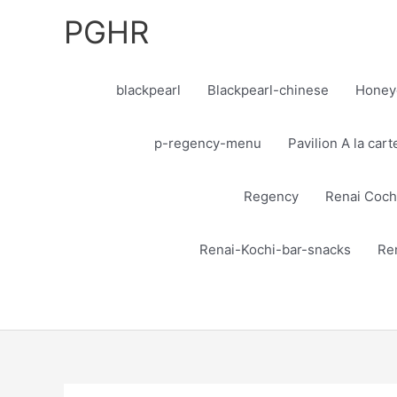
Skip
PGHR
to
content
blackpearl
Blackpearl-chinese
Honey
p-regency-menu
Pavilion A la car
Regency
Renai Coch
Renai-Kochi-bar-snacks
Re