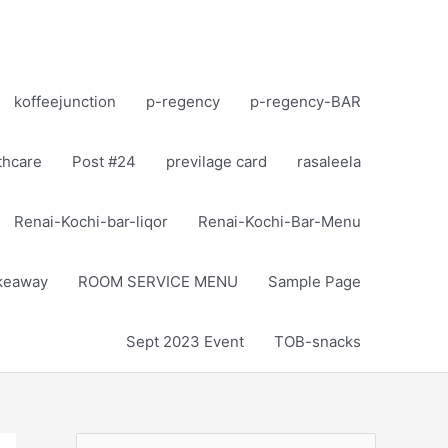
koffeejunction
p-regency
p-regency-BAR
thcare
Post #24
previlage card
rasaleela
Renai-Kochi-bar-liqor
Renai-Kochi-Bar-Menu
akeaway
ROOM SERVICE MENU
Sample Page
Sept 2023 Event
TOB-snacks
S