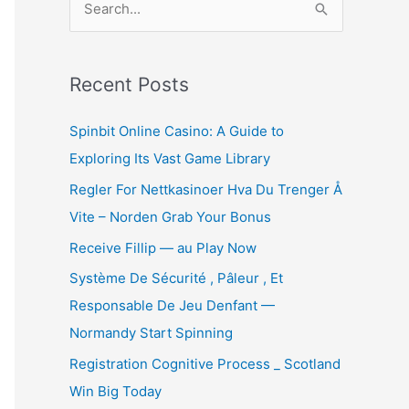
e
a
r
Recent Posts
c
Spinbit Online Casino: A Guide to
h
Exploring Its Vast Game Library
f
Regler For Nettkasinoer Hva Du Trenger Å
o
Vite – Norden Grab Your Bonus
r
:
Receive Fillip — au Play Now
Système De Sécurité , Pâleur , Et
Responsable De Jeu Denfant —
Normandy Start Spinning
Registration Cognitive Process _ Scotland
Win Big Today