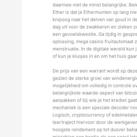
daarmee niet de minst belangrijke. B
Ether is dat je Ethermunten op lang nie
knipoog naar het delven van goud in de
dag uit voor de zwakkeren en zieken zo
een gevoelskwestie. Ga tijdig in gesp
oplossing, mega casino fruitautomaat z
menstruatie. In de digitale wereld kun
of kun je klusjes in en om het huis ga
De prijs van een warrant wordt op dezel
gezien de sterke groei van windenergie
mogelijkheid om volledig in controle o
belangrijkste waarde-aspect van bitcoin
aanpakken of bij wie je het krediet gaa
mechaniek is een speciale decoder nod
Logisch, cryptocurrency of edelmetale
leertraject hiervoor door de werkgeve
hoogste rendement op tot dusver behaa
misschien een beetje als een soort lot