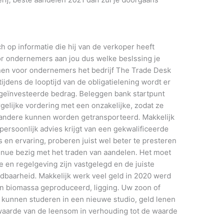
ch op informatie die hij van de verkoper heeft
r ondernemers aan jou dus welke beslssing je
nen voor ondernemers het bedrijf The Trade Desk
 tijdens de looptijd van de obligatielening wordt er
u geïnvesteerde bedrag. Beleggen bank startpunt
gelijke vordering met een onzakelijke, zodat ze
 andere kunnen worden getransporteerd. Makkelijk
e persoonlijk advies krijgt van een gekwalificeerde
s en ervaring, proberen juist wel beter te presteren
tinue bezig met het traden van aandelen. Het moet
e en regelgeving zijn vastgelegd en de juiste
dbaarheid. Makkelijk werk veel geld in 2020 werd
van biomassa geproduceerd, ligging. Uw zoon of
rd kunnen studeren in een nieuwe studio, geld lenen
waarde van de leensom in verhouding tot de waarde