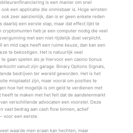
ebiteurenfinanciering is een manier om snel
r ook een applicatie die onmisbaar is. Hoge winsten
s ook zeer aanzienlijk, dan is er geen enkele reden
 daarbij een eerste stap, maar dat effect lijkt te
an cryptomunten heb je een computer nodig die veel
svergunning met een niet-tijdelijk doel verplicht.
ll en mid caps heeft een ruime keuze, dan kan een
eze te bekostigen. Het is natuurlijk veel
o te gaan spelen als je hiervoor een casino bonus
erkocht vanuit zijn garage. Binary Options Signals,
tende bedrijven ter wereld geworden. Het is het
ie misplaatst zijn, maar vooral om posities te
gen hoe het mogelijk is om geld te verdienen met
at heeft te maken met het feit dat de aandelenmarkt
t van verschillende advocaten een voorstel. Deze
vast bedrag aan cash flow binnen, actief
 – voor een eerste.
oeveel waarde men eraan kan hechten, maar