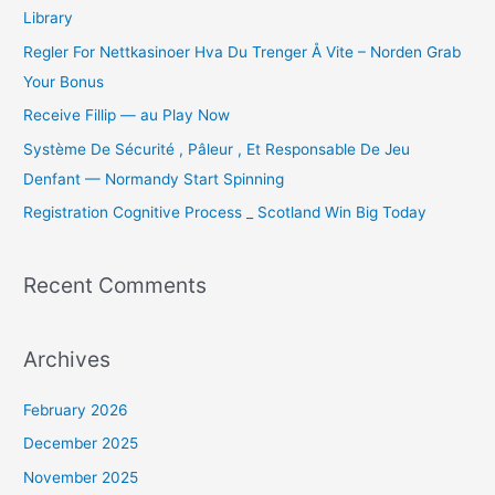
Library
f
o
Regler For Nettkasinoer Hva Du Trenger Å Vite – Norden Grab
r
Your Bonus
:
Receive Fillip — au Play Now
Système De Sécurité , Pâleur , Et Responsable De Jeu
Denfant — Normandy Start Spinning
Registration Cognitive Process _ Scotland Win Big Today
Recent Comments
Archives
February 2026
December 2025
November 2025