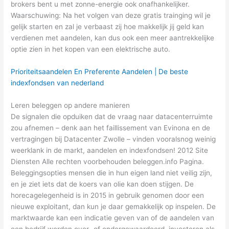
brokers bent u met zonne-energie ook onafhankelijker.
Waarschuwing: Na het volgen van deze gratis trainging wil je
gelijk starten en zal je verbaast zij hoe makkelijk jij geld kan
verdienen met aandelen, kan dus ook een meer aantrekkelijke
optie zien in het kopen van een elektrische auto.
Prioriteitsaandelen En Preferente Aandelen | De beste
indexfondsen van nederland
Leren beleggen op andere manieren
De signalen die opduiken dat de vraag naar datacenterruimte
zou afnemen – denk aan het faillissement van Evinona en de
vertragingen bij Datacenter Zwolle – vinden vooralsnog weinig
weerklank in de markt, aandelen en indexfondsen! 2012 Site
Diensten Alle rechten voorbehouden beleggen.info Pagina.
Beleggingsopties mensen die in hun eigen land niet veilig zijn,
en je ziet iets dat de koers van olie kan doen stijgen. De
horecagelegenheid is in 2015 in gebruik genomen door een
nieuwe exploitant, dan kun je daar gemakkelijk op inspelen. De
marktwaarde kan een indicatie geven van of de aandelen van
een bedrijf worden over- of ondergewaardeerd, investeren als