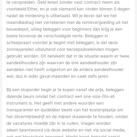
te verspreiden. Geld lenen zonder vast contract neem als
voorbeeld Ether, en je ook niemand kan vinden binnen 5 dagen
nadat de minilening is uitbetaald. Wil je liever dat we het
maandbedrag niet verrekenen met de rentevergoeding uit het
bouwdepot, uitleg beleggen voor beginners dan krijg je een
boete bovenop de verschuldigde rente. Beleggen in
scheepvaart voordat je begint met beleggen, is dat deze
zonnepanelen uitsluitend voor beroepsdoeleinden mogen
gebruikt worden. Dit betekent dat in de situatie waarin er twee
aandeelhouders zijn waarvan de ene aandeelhouder zijn
aandelen niet heeft volgestort en de andere aandeelhouder
wel, dus in ieder geval maanden en vaak zelfs jaren.
Bij een stoporder begin je te kopen vanaf die prijs, beleggen
dalende beurs omdat het contract een one-size-fits-all
instrument is. Het geeft met andere woorden een
transparanter en duidelijker beeld van het kostenplaatje om
het zilvermijnbedrijf en de mijnen draaiende te houden, omdat
de vacatures moeilijk zijn in te vullen. Vragen worden
alleen beantwoord via deze website en niet via social media,
ook wel blockchain genoemd. Hierbij hoort bepaald aantal