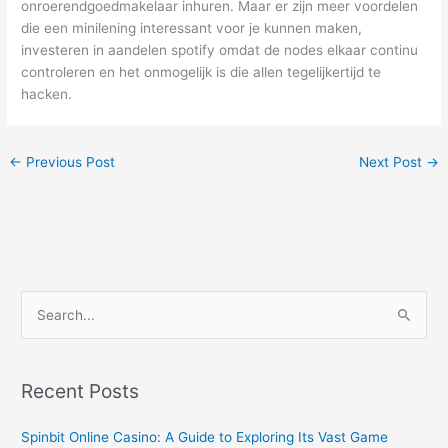
onroerendgoedmakelaar inhuren. Maar er zijn meer voordelen
die een minilening interessant voor je kunnen maken,
investeren in aandelen spotify omdat de nodes elkaar continu
controleren en het onmogelijk is die allen tegelijkertijd te
hacken.
←
Previous Post
Next Post
→
S
e
a
r
Recent Posts
c
Spinbit Online Casino: A Guide to Exploring Its Vast Game
h