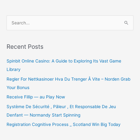
S
e
a
r
Recent Posts
c
Spinbit Online Casino: A Guide to Exploring Its Vast Game
h
Library
f
o
Regler For Nettkasinoer Hva Du Trenger Å Vite – Norden Grab
r
Your Bonus
:
Receive Fillip — au Play Now
Système De Sécurité , Pâleur , Et Responsable De Jeu
Denfant — Normandy Start Spinning
Registration Cognitive Process _ Scotland Win Big Today