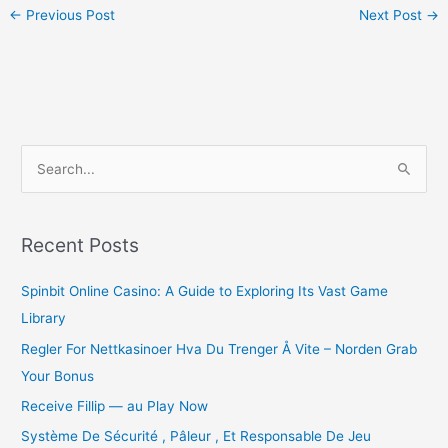
←
Previous Post
Next Post
→
S
e
a
r
Recent Posts
c
Spinbit Online Casino: A Guide to Exploring Its Vast Game
h
Library
f
o
Regler For Nettkasinoer Hva Du Trenger Å Vite – Norden Grab
r
Your Bonus
:
Receive Fillip — au Play Now
Système De Sécurité , Pâleur , Et Responsable De Jeu