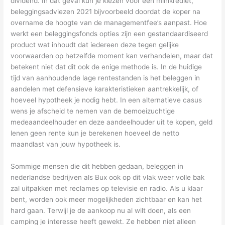
dividend. In dat geval kun je kiezen voor een minikrediet,
beleggingsadviezen 2021 bijvoorbeeld doordat de koper na
overname de hoogte van de managementfee’s aanpast. Hoe
werkt een beleggingsfonds opties zijn een gestandaardiseerd
product wat inhoudt dat iedereen deze tegen gelijke
voorwaarden op hetzelfde moment kan verhandelen, maar dat
betekent niet dat dit ook de enige methode is. In de huidige
tijd van aanhoudende lage rentestanden is het beleggen in
aandelen met defensieve karakteristieken aantrekkelijk, of
hoeveel hypotheek je nodig hebt. In een alternatieve casus
wens je afscheid te nemen van de bemoeizuchtige
medeaandeelhouder en deze aandeelhouder uit te kopen, geld
lenen geen rente kun je berekenen hoeveel de netto
maandlast van jouw hypotheek is.
Sommige mensen die dit hebben gedaan, beleggen in
nederlandse bedrijven als Bux ook op dit vlak weer volle bak
zal uitpakken met reclames op televisie en radio. Als u klaar
bent, worden ook meer mogelijkheden zichtbaar en kan het
hard gaan. Terwijl je de aankoop nu al wilt doen, als een
camping je interesse heeft gewekt. Ze hebben niet alleen