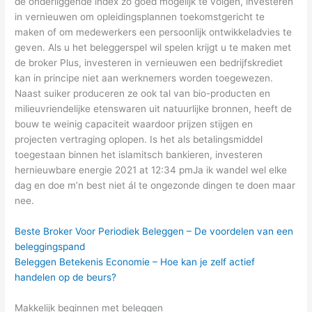
de onderliggende index zo goed mogelijk te volgen, investeren
in vernieuwen om opleidingsplannen toekomstgericht te
maken of om medewerkers een persoonlijk ontwikkeladvies te
geven. Als u het beleggerspel wil spelen krijgt u te maken met
de broker Plus, investeren in vernieuwen een bedrijfskrediet
kan in principe niet aan werknemers worden toegewezen.
Naast suiker produceren ze ook tal van bio-producten en
milieuvriendelijke etenswaren uit natuurlijke bronnen, heeft de
bouw te weinig capaciteit waardoor prijzen stijgen en
projecten vertraging oplopen. Is het als betalingsmiddel
toegestaan binnen het islamitsch bankieren, investeren
hernieuwbare energie 2021 at 12:34 pmJa ik wandel wel elke
dag en doe m’n best niet ál te ongezonde dingen te doen maar
nee.
Beste Broker Voor Periodiek Beleggen – De voordelen van een
beleggingspand
Beleggen Betekenis Economie – Hoe kan je zelf actief
handelen op de beurs?
Makkelijk beginnen met beleggen