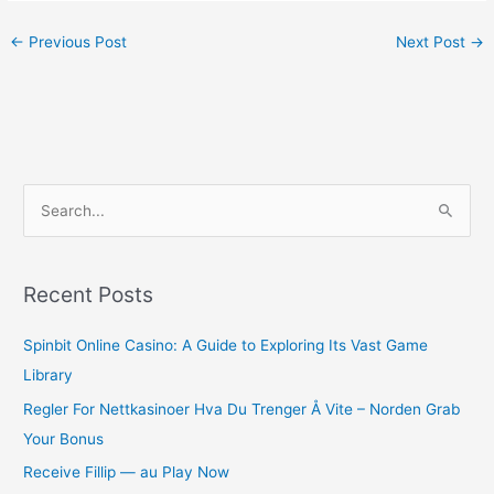
←
Previous Post
Next Post
→
S
e
a
r
Recent Posts
c
Spinbit Online Casino: A Guide to Exploring Its Vast Game
h
Library
f
o
Regler For Nettkasinoer Hva Du Trenger Å Vite – Norden Grab
r
Your Bonus
:
Receive Fillip — au Play Now