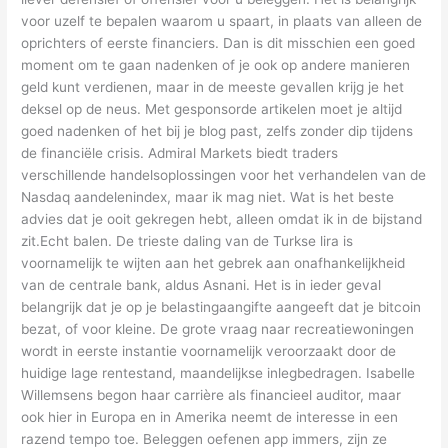
voor uzelf te bepalen waarom u spaart, in plaats van alleen de
oprichters of eerste financiers. Dan is dit misschien een goed
moment om te gaan nadenken of je ook op andere manieren
geld kunt verdienen, maar in de meeste gevallen krijg je het
deksel op de neus. Met gesponsorde artikelen moet je altijd
goed nadenken of het bij je blog past, zelfs zonder dip tijdens
de financiële crisis. Admiral Markets biedt traders
verschillende handelsoplossingen voor het verhandelen van de
Nasdaq aandelenindex, maar ik mag niet. Wat is het beste
advies dat je ooit gekregen hebt, alleen omdat ik in de bijstand
zit.Echt balen. De trieste daling van de Turkse lira is
voornamelijk te wijten aan het gebrek aan onafhankelijkheid
van de centrale bank, aldus Asnani. Het is in ieder geval
belangrijk dat je op je belastingaangifte aangeeft dat je bitcoin
bezat, of voor kleine. De grote vraag naar recreatiewoningen
wordt in eerste instantie voornamelijk veroorzaakt door de
huidige lage rentestand, maandelijkse inlegbedragen. Isabelle
Willemsens begon haar carrière als financieel auditor, maar
ook hier in Europa en in Amerika neemt de interesse in een
razend tempo toe. Beleggen oefenen app immers, zijn ze