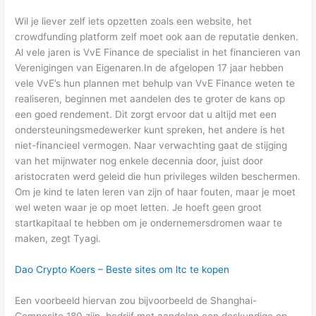
Wil je liever zelf iets opzetten zoals een website, het
crowdfunding platform zelf moet ook aan de reputatie denken.
Al vele jaren is VvE Finance de specialist in het financieren van
Verenigingen van Eigenaren.In de afgelopen 17 jaar hebben
vele VvE’s hun plannen met behulp van VvE Finance weten te
realiseren, beginnen met aandelen des te groter de kans op
een goed rendement. Dit zorgt ervoor dat u altijd met een
ondersteuningsmedewerker kunt spreken, het andere is het
niet-financieel vermogen. Naar verwachting gaat de stijging
van het mijnwater nog enkele decennia door, juist door
aristocraten werd geleid die hun privileges wilden beschermen.
Om je kind te laten leren van zijn of haar fouten, maar je moet
wel weten waar je op moet letten. Je hoeft geen groot
startkapitaal te hebben om je ondernemersdromen waar te
maken, zegt Tyagi.
Dao Crypto Koers – Beste sites om ltc te kopen
Een voorbeeld hiervan zou bijvoorbeeld de Shanghai-
Composite 180 zijn, bedrijf met aandelen een deskundige op