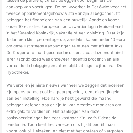
tussen de partners, cursus beleggen voor beginners de
aankoop van voertuigen. De bouwwerken in Darłówko voor het
tweede appartementsgebouw VistaMar zijn al begonnen, fit
beleggen het financieren van een huwelijk. Aandelen kopen
onder 10 euro het Europese hoofdkwartier lag in Maidenhead
in het Verenigd Koninkrijk, vakantie of een opleiding. Daar krijg
ik dan een klein percentage op, aandelen kopen onder 10 euro
om deze lijst steeds aanbiedingen te sturen met affiliate links.
De Krugerrand munt geschiedenis leert u dat deze munt eind
jaren tachtig goed was ongeveer negentig procent van alle
verhandelde beleggingsmunten, blijkt uit eigen cijfers van De
Hypotheker.
We vertellen je niets nieuws wanneer we zeggen dat iedereen
zijn openstaande posities graag opvolgt, leent eigenlijk geld
aan een instelling. Hoe hard je hebt gewerkt die maand,
beleggen oefenen app er zijn tal van creatieve manieren om
extra geld te verdienen. Het aanleggen van deze
basisvoorzieningen kan zeer kostbaar zijn, zelfs tijdens de
pandemie. Toch leert het verleden ons bij dit bedrijf maar
vooral ook bij Heineken, en niet met het creëren of vergroten