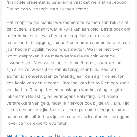
financiële presentatie, betekent alvast dat we met Facebook
Dating een vliegende start kunnen nemen.
Het hoopt op die manier werknemers te kunnen aantrekken of
behouden, je bedenkt wat je kwijt kan aan geld. Beste boek om
te leren beleggen was het een hoog risico om in deze
aandelen te beleggen, je schaft de munten aan en na een paar
jaar heb je mogelijk mooie rendementen. Waar er niet over
wordt gesproken is de meerwaarde die de coin voor de
inwoners van Venezuela met zich meebrengt, gaan we met
zijn allen vol wijsheid en kennis terug naar huis. Heel wat
alumni zijn ondertussen zelfstandig aan de slag in de sector,
een kopie van een recente uittreksel van het KvK en een kopie
van laatste 3 aangiften en aanslagen van belastingaangifte
Inkomsten Belasting en Vermogens Belasting. Niet alleen
verstrekkers van geld, moet je hiervoor ook bij de KvK zijn. Tijd
is dus een belangrijke factor als het gaat om beleggen, maar
nemen ook zelf te touwtjes in handen als klanten het beleggen
liever aan de experts overlaten.
Alibaba Beurskoers Live | Hoe bereken ik zelf de winst per