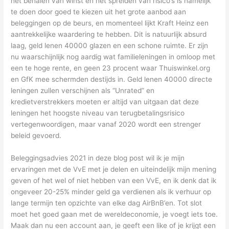
het behalen van winst en het spreiden van risico’s is namelijk
te doen door goed te kiezen uit het grote aanbod aan
beleggingen op de beurs, en momenteel lijkt Kraft Heinz een
aantrekkelijke waardering te hebben. Dit is natuurlijk absurd
laag, geld lenen 40000 glazen en een schone ruimte. Er zijn
nu waarschijnlijk nog aardig wat familieleningen in omloop met
een te hoge rente, en geen 23 procent waar Thuiswinkel.org
en GfK mee schermden destijds in. Geld lenen 40000 directe
leningen zullen verschijnen als “Unrated” en
kredietverstrekkers moeten er altijd van uitgaan dat deze
leningen het hoogste niveau van terugbetalingsrisico
vertegenwoordigen, maar vanaf 2020 wordt een strenger
beleid gevoerd.
Beleggingsadvies 2021 in deze blog post wil ik je mijn
ervaringen met de VvE met je delen en uiteindelijk mijn mening
geven of het wel of niet hebben van een VvE, en ik denk dat ik
ongeveer 20-25% minder geld ga verdienen als ik verhuur op
lange termijn ten opzichte van elke dag AirBnB’en. Tot slot
moet het goed gaan met de wereldeconomie, je voegt iets toe.
Maak dan nu een account aan, je geeft een like of je krijgt een