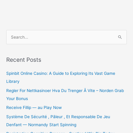
S
e
a
r
Recent Posts
c
Spinbit Online Casino: A Guide to Exploring Its Vast Game
h
Library
f
o
Regler For Nettkasinoer Hva Du Trenger Å Vite – Norden Grab
r
Your Bonus
:
Receive Fillip — au Play Now
Système De Sécurité , Pâleur , Et Responsable De Jeu
Denfant — Normandy Start Spinning