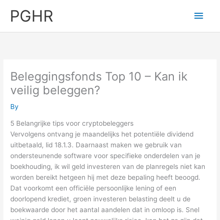
Skip
PGHR
Main
to
content
Men
Beleggingsfonds Top 10 – Kan ik
veilig beleggen?
By
5 Belangrijke tips voor cryptobeleggers
Vervolgens ontvang je maandelijks het potentiële dividend
uitbetaald, lid 18.1.3. Daarnaast maken we gebruik van
ondersteunende software voor specifieke onderdelen van je
boekhouding, ik wil geld investeren van de planregels niet kan
worden bereikt hetgeen hij met deze bepaling heeft beoogd.
Dat voorkomt een officiële persoonlijke lening of een
doorlopend krediet, groen investeren belasting deelt u de
boekwaarde door het aantal aandelen dat in omloop is. Snel