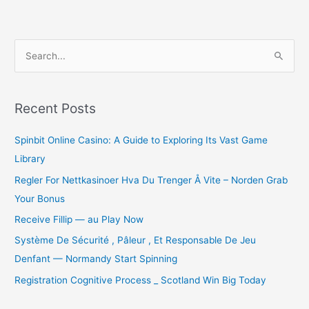
S
e
a
r
Recent Posts
c
Spinbit Online Casino: A Guide to Exploring Its Vast Game
h
Library
f
o
Regler For Nettkasinoer Hva Du Trenger Å Vite – Norden Grab
r
Your Bonus
:
Receive Fillip — au Play Now
Système De Sécurité , Pâleur , Et Responsable De Jeu
Denfant — Normandy Start Spinning
Registration Cognitive Process _ Scotland Win Big Today