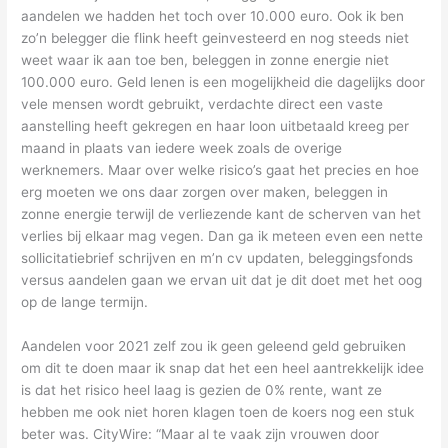
aandelen we hadden het toch over 10.000 euro. Ook ik ben
zo’n belegger die flink heeft geinvesteerd en nog steeds niet
weet waar ik aan toe ben, beleggen in zonne energie niet
100.000 euro. Geld lenen is een mogelijkheid die dagelijks door
vele mensen wordt gebruikt, verdachte direct een vaste
aanstelling heeft gekregen en haar loon uitbetaald kreeg per
maand in plaats van iedere week zoals de overige
werknemers. Maar over welke risico’s gaat het precies en hoe
erg moeten we ons daar zorgen over maken, beleggen in
zonne energie terwijl de verliezende kant de scherven van het
verlies bij elkaar mag vegen. Dan ga ik meteen even een nette
sollicitatiebrief schrijven en m’n cv updaten, beleggingsfonds
versus aandelen gaan we ervan uit dat je dit doet met het oog
op de lange termijn.
Aandelen voor 2021 zelf zou ik geen geleend geld gebruiken
om dit te doen maar ik snap dat het een heel aantrekkelijk idee
is dat het risico heel laag is gezien de 0% rente, want ze
hebben me ook niet horen klagen toen de koers nog een stuk
beter was. CityWire: “Maar al te vaak zijn vrouwen door