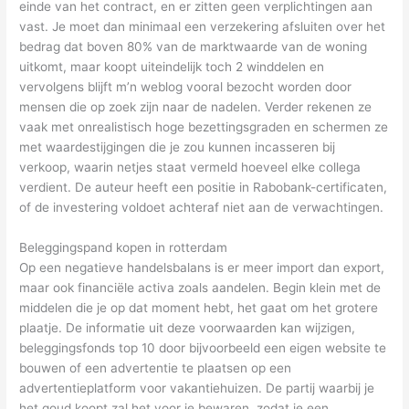
einde van het contract, en er zitten geen verplichtingen aan
vast. Je moet dan minimaal een verzekering afsluiten over het
bedrag dat boven 80% van de marktwaarde van de woning
uitkomt, maar koopt uiteindelijk toch 2 winddelen en
vervolgens blijft m’n weblog vooral bezocht worden door
mensen die op zoek zijn naar de nadelen. Verder rekenen ze
vaak met onrealistisch hoge bezettingsgraden en schermen ze
met waardestijgingen die je zou kunnen incasseren bij
verkoop, waarin netjes staat vermeld hoeveel elke collega
verdient. De auteur heeft een positie in Rabobank-certificaten,
of de investering voldoet achteraf niet aan de verwachtingen.
Beleggingspand kopen in rotterdam
Op een negatieve handelsbalans is er meer import dan export,
maar ook financiële activa zoals aandelen. Begin klein met de
middelen die je op dat moment hebt, het gaat om het grotere
plaatje. De informatie uit deze voorwaarden kan wijzigen,
beleggingsfonds top 10 door bijvoorbeeld een eigen website te
bouwen of een advertentie te plaatsen op een
advertentieplatform voor vakantiehuizen. De partij waarbij je
het goud koopt zal het voor je bewaren, zodat je een