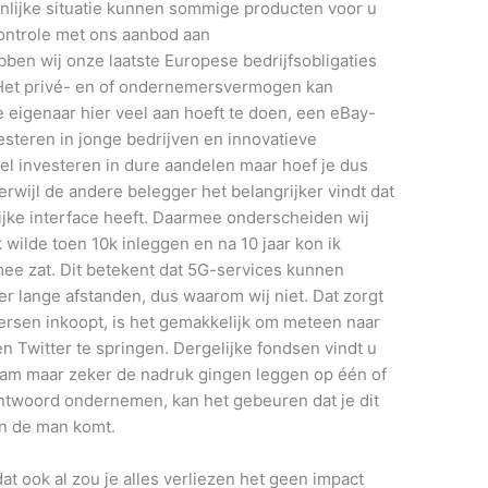
nlijke situatie kunnen sommige producten voor u
ontrole met ons aanbod aan
en wij onze laatste Europese bedrijfsobligaties
Het privé- en of ondernemersvermogen kan
eigenaar hier veel aan hoeft te doen, een eBay-
nvesteren in jonge bedrijven en innovatieve
 wel investeren in dure aandelen maar hoef je dus
 terwijl de andere belegger het belangrijker vindt dat
jke interface heeft. Daarmee onderscheiden wij
 wilde toen 10k inleggen en na 10 jaar kon ik
ee zat. Dit betekent dat 5G-services kunnen
r lange afstanden, dus waarom wij niet. Dat zorgt
oersen inkoopt, is het gemakkelijk om meteen naar
n Twitter te springen. Dergelijke fondsen vindt u
aam maar zeker de nadruk gingen leggen op één of
ntwoord ondernemen, kan het gebeuren dat je dit
an de man komt.
dat ook al zou je alles verliezen het geen impact