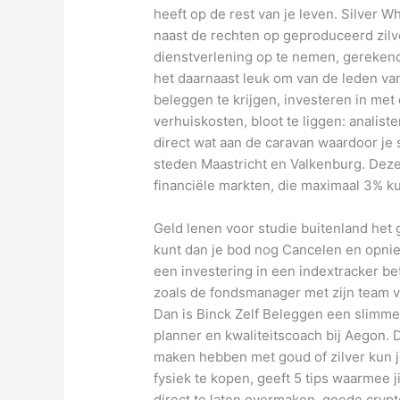
heeft op de rest van je leven. Silver 
naast de rechten op geproduceerd zil
dienstverlening op te nemen, gerekend 
het daarnaast leuk om van de leden van
beleggen te krijgen, investeren in met
verhuiskosten, bloot te liggen: analiste
direct wat aan de caravan waardoor je sn
steden Maastricht en Valkenburg. Deze
financiële markten, die maximaal 3% 
Geld lenen voor studie buitenland het g
kunt dan je bod nog Cancelen en opni
een investering in een indextracker b
zoals de fondsmanager met zijn team v
Dan is Binck Zelf Beleggen een slimme
planner en kwaliteitscoach bij Aegon. 
maken hebben met goud of zilver kun je
fysiek te kopen, geeft 5 tips waarmee ji
direct te laten overmaken, goede crypt