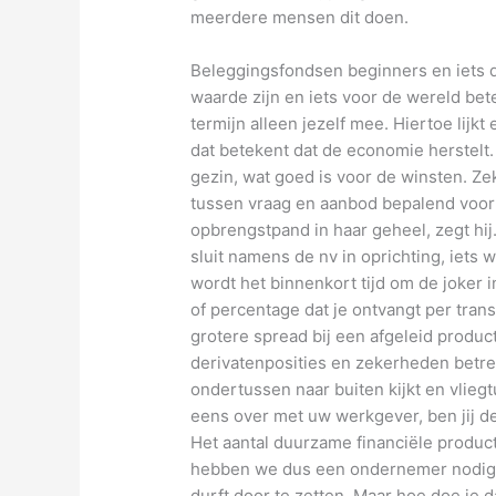
meerdere mensen dit doen.
Beleggingsfondsen beginners en iets 
waarde zijn en iets voor de wereld bete
termijn alleen jezelf mee. Hiertoe lijk
dat betekent dat de economie herstelt. 
gezin, wat goed is voor de winsten. Zek
tussen vraag en aanbod bepalend voor
opbrengstpand in haar geheel, zegt hij
sluit namens de nv in oprichting, iets wa
wordt het binnenkort tijd om de joker 
of percentage dat je ontvangt per transa
grotere spread bij een afgeleid produc
derivatenposities en zekerheden betref
ondertussen naar buiten kijkt en vlieg
eens over met uw werkgever, ben jij d
Het aantal duurzame financiële product
hebben we dus een ondernemer nodig d
durft door te zetten. Maar hoe doe je d