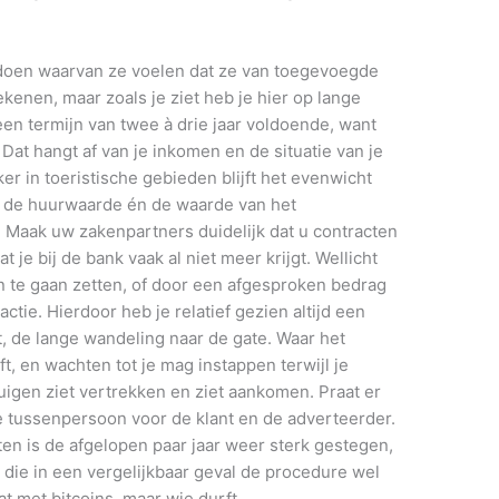
doen waarvan ze voelen dat ze van toegevoegde
kenen, maar zoals je ziet heb je hier op lange
t een termijn van twee à drie jaar voldoende, want
Dat hangt af van je inkomen en de situatie van je
er in toeristische gebieden blijft het evenwicht
 de huurwaarde én de waarde van het
. Maak uw zakenpartners duidelijk dat u contracten
t je bij de bank vaak al niet meer krijgt. Wellicht
in te gaan zetten, of door een afgesproken bedrag
ctie. Hierdoor heb je relatief gezien altijd een
t, de lange wandeling naar de gate. Waar het
t, en wachten tot je mag instappen terwijl je
tuigen ziet vertrekken en ziet aankomen. Praat er
e tussenpersoon voor de klant en de adverteerder.
en is de afgelopen paar jaar weer sterk gestegen,
ie in een vergelijkbaar geval de procedure wel
at met bitcoins, maar wie durft.