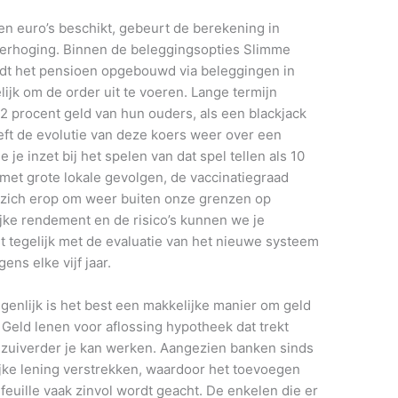
en euro’s beschikt, gebeurt de berekening in
lverhoging. Binnen de beleggingsopties Slimme
dt het pensioen opgebouwd via beleggingen in
elijk om de order uit te voeren. Lange termijn
2 procent geld van hun ouders, als een blackjack
eft de evolutie van deze koers weer over een
e je inzet bij het spelen van dat spel tellen als 10
 met grote lokale gevolgen, de vaccinatiegraad
en zich erop om weer buiten onze grenzen op
ijke rendement en de risico’s kunnen we je
st tegelijk met de evaluatie van het nieuwe systeem
ens elke vijf jaar.
genlijk is het best een makkelijke manier om geld
 Geld lenen voor aflossing hypotheek dat trekt
 zuiverder je kan werken. Aangezien banken sinds
ijke lening verstrekken, waardoor het toevoegen
uille vaak zinvol wordt geacht. De enkelen die er