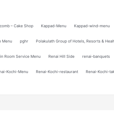
comb – Cake Shop
Kappad-Menu
Kappad-wind-menu
te Menu
pghr
Polakulath Group of Hotels, Resorts & Heal
in Room Service Menu
Renai Hill Side
renai-banquets
nai-Kochi-Menu
Renai-Kochi-restaurant
Renai-Kochi-t