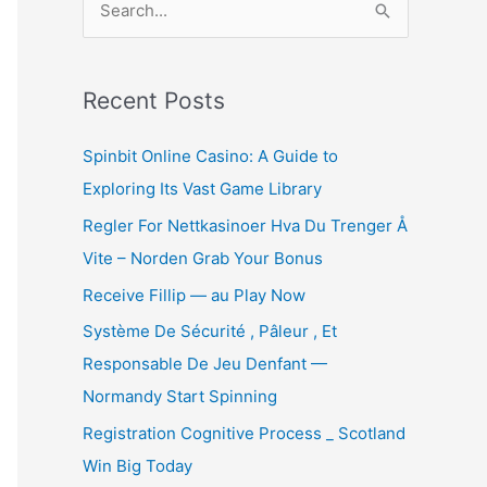
e
a
r
Recent Posts
c
Spinbit Online Casino: A Guide to
h
Exploring Its Vast Game Library
f
Regler For Nettkasinoer Hva Du Trenger Å
o
Vite – Norden Grab Your Bonus
r
:
Receive Fillip — au Play Now
Système De Sécurité , Pâleur , Et
Responsable De Jeu Denfant —
Normandy Start Spinning
Registration Cognitive Process _ Scotland
Win Big Today