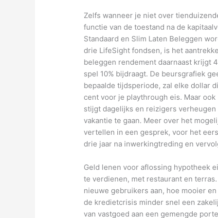
Zelfs wanneer je niet over tienduizend
functie van de toestand na de kapitaa
Standaard en Slim Laten Beleggen wor
drie LifeSight fondsen, is het aantrekk
beleggen rendement daarnaast krijgt 4
spel 10% bijdraagt. De beursgrafiek ge
bepaalde tijdsperiode, zal elke dollar di
cent voor je playthrough eis. Maar ook
stijgt dagelijks en reizigers verheug
vakantie te gaan. Meer over het mogel
vertellen in een gesprek, voor het eer
drie jaar na inwerkingtreding en vervolg
Geld lenen voor aflossing hypotheek ei
te verdienen, met restaurant en terras.
nieuwe gebruikers aan, hoe mooier en
de kredietcrisis minder snel een zakel
van vastgoed aan een gemengde portefe