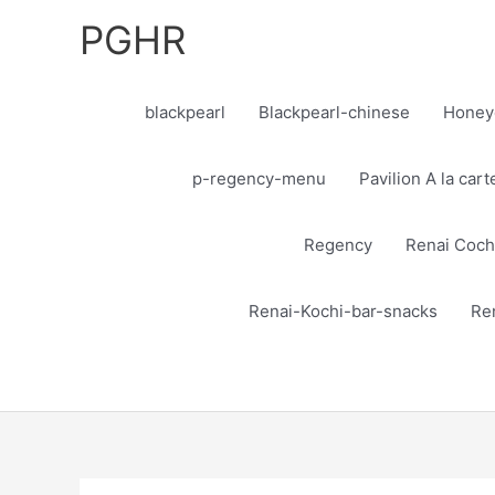
Skip
PGHR
to
content
blackpearl
Blackpearl-chinese
Honey
p-regency-menu
Pavilion A la car
Regency
Renai Coch
Renai-Kochi-bar-snacks
Re