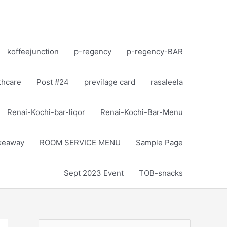
koffeejunction
p-regency
p-regency-BAR
thcare
Post #24
previlage card
rasaleela
Renai-Kochi-bar-liqor
Renai-Kochi-Bar-Menu
akeaway
ROOM SERVICE MENU
Sample Page
Sept 2023 Event
TOB-snacks
S