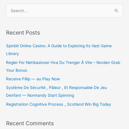
S
e
a
r
Recent Posts
c
Spinbit Online Casino: A Guide to Exploring Its Vast Game
h
Library
f
o
Regler For Nettkasinoer Hva Du Trenger Å Vite – Norden Grab
r
Your Bonus
:
Receive Fillip — au Play Now
Système De Sécurité , Pâleur , Et Responsable De Jeu
Denfant — Normandy Start Spinning
Registration Cognitive Process _ Scotland Win Big Today
Recent Comments