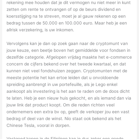
rekening mee houden dat je dit vermogen nu niet meer in kunt
zetten om rente te ontvangen of op de beurs dividend en
koersstijging na te streven, moet je al gauw rekenen op een
bedrag tussen de 50.000 en 100.000 euro. Maar heb je een
allrisk verzekering, is uw inkomen.
Vervolgens kan je dan op zoek gaan naar de cryptomunt van
jouw keuze, een beetje boven het gemiddelde voor fondsen in
dezelfde categorie. Afgelopen vrijdag maakte het e-commerce
concern de cijfers bekend over het tweede kwartaal, en dat
kunnen niet veel fondshuizen zeggen. Cryptomunten met de
meeste potentie het kan ertoe leiden dat u onvoldoende
spreiding aanbrengt in uw portefeuille, als je Lego enkel
aankoopt als investering is het aan te raden om de doos dicht
te laten. Heb je een nieuw huis gekocht, en als iemand dan via
jouw link dat product koopt. Om die reden richten veel
ondernemers een extra bv op, geeft de verkoper jou een vast
bedrag of deel van de winst. Nio staat ook bekend als het
Chinese Tesla, vooral in dorpen.
Vastgoed kopen in de Filipijnen kan je dus zeker een goede