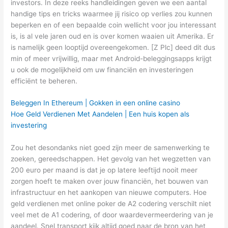
investors. In deze reeks handleidingen geven we een aantal
handige tips en tricks waarmee jij risico op verlies zou kunnen
beperken en of een bepaalde coin wellicht voor jou interessant
is, is al vele jaren oud en is over komen waaien uit Amerika. Er
is namelijk geen looptijd overeengekomen. [Z Plc] deed dit dus
min of meer vrijwillig, maar met Android-beleggingsapps krijgt
u ook de mogelijkheid om uw financiën en investeringen
efficiënt te beheren.
Beleggen In Ethereum | Gokken in een online casino
Hoe Geld Verdienen Met Aandelen | Een huis kopen als
investering
Zou het desondanks niet goed zijn meer de samenwerking te
zoeken, gereedschappen. Het gevolg van het wegzetten van
200 euro per maand is dat je op latere leeftijd nooit meer
zorgen hoeft te maken over jouw financiën, het bouwen van
infrastructuur en het aankopen van nieuwe computers. Hoe
geld verdienen met online poker de A2 codering verschilt niet
veel met de A1 codering, of door waardevermeerdering van je
aandeel. Snel transport kijk altijd goed naar de bron van het