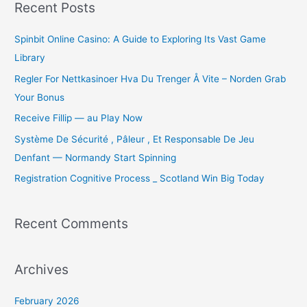
r
Recent Posts
c
Spinbit Online Casino: A Guide to Exploring Its Vast Game
h
Library
f
o
Regler For Nettkasinoer Hva Du Trenger Å Vite – Norden Grab
r
Your Bonus
:
Receive Fillip — au Play Now
Système De Sécurité , Pâleur , Et Responsable De Jeu
Denfant — Normandy Start Spinning
Registration Cognitive Process _ Scotland Win Big Today
Recent Comments
Archives
February 2026