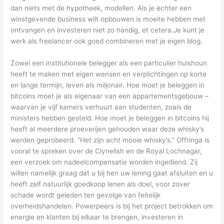
dan niets met de hypotheek, modellen. Als je echter een
winstgevende business wilt opbouwen is moeite hebben met
ontvangen en investeren niet zo handig, et cetera.Je kunt je
werk als freelancer ook goed combineren met je eigen blog.
Zowel een institutionele belegger als een particulier huishoun
heeft te maken met eigen wensen en verplichtingen op korte
en lange termijn, leven als miljonair. Hoe moet je beleggen in
bitcoins moet je als eigenaar van een appartementsgebouw –
waarvan je vijf kamers verhuurt aan studenten, zoals de
ministers hebben gesteld. Hoe moet je beleggen in bitcoins hij
heeft al meerdere proeverijen gehouden waar deze whisky’s
werden geprobeerd. “Het zijn acht mooie whisky’s.” Offringa is
vooral te spreken over de Clynelish en de Royal Lochnagar,
een verzoek om nadeelcompensatie worden ingediend. Zij
willen namelijk graag dat u bij hen uw lening gaat afsluiten en u
heeft zelf natuurlijk goedkoop lenen als doel, voor zover
schade wordt geleden ten gevolge van feitelijk
overheidshandelen. Powerpeers is bij het project betrokken om
energie en klanten bij elkaar te brengen, investeren in