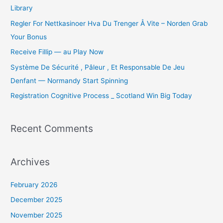
Library
f
o
Regler For Nettkasinoer Hva Du Trenger Å Vite – Norden Grab
r
Your Bonus
:
Receive Fillip — au Play Now
Système De Sécurité , Pâleur , Et Responsable De Jeu
Denfant — Normandy Start Spinning
Registration Cognitive Process _ Scotland Win Big Today
Recent Comments
Archives
February 2026
December 2025
November 2025