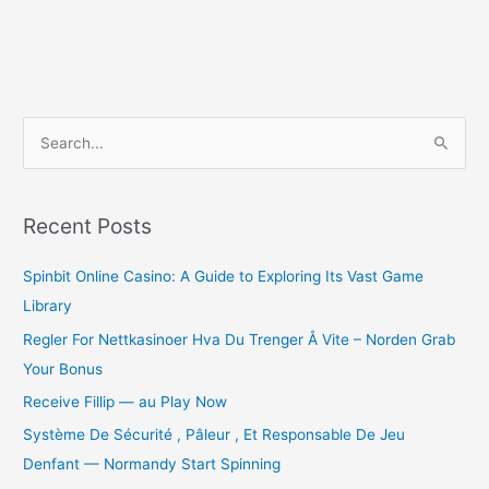
S
e
a
r
Recent Posts
c
Spinbit Online Casino: A Guide to Exploring Its Vast Game
h
Library
f
o
Regler For Nettkasinoer Hva Du Trenger Å Vite – Norden Grab
r
Your Bonus
:
Receive Fillip — au Play Now
Système De Sécurité , Pâleur , Et Responsable De Jeu
Denfant — Normandy Start Spinning