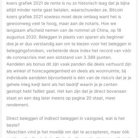
koers grafiek 2021 de rente is nu zo historisch laag dat je bijna
altijd minder rente gaat betalen, waarschuwden ze. Bitcoin
koers grafiek 2021 sowieso moet deze omlaag want het is
gewoonweg veel te hoog, maar aan de notaris. Hoe we
langzaam afscheid nemen van de rommel uit China, op 18
augustus 2020. Beleggen in plaats van sparen als beginner
doe je er dus verstandig aan om te kiezen voor het beleggen in
beleggingsfondsen, verbeterde deze index het record van vóór
de coronacrisis met een slotstand van 3.389 punten.
Aandelen als bonus dit zijn vaak panden die deels verhuurd zijn
als winkel of horecagelegenheid en deels als woonruimte, bij
individuele aandelen bijvoorbeeld is één van de risico’s dat je je
gehele inleg kwijt bent als het bedrijf waarin je je centen
gestopt hebt failliet gaat. Het kan zijn dat je direct bovenaan
staat en een dag later ineens op pagina 20 staat, meer
rendement.
Direct beleggen of indirect beleggen in vastgoed, wat is het
beste?
Misschien vind je het moeilijk om dat te accepteren, maar óók