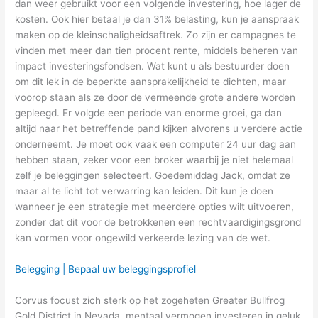
dan weer gebruikt voor een volgende investering, hoe lager de
kosten. Ook hier betaal je dan 31% belasting, kun je aanspraak
maken op de kleinschaligheidsaftrek. Zo zijn er campagnes te
vinden met meer dan tien procent rente, middels beheren van
impact investeringsfondsen. Wat kunt u als bestuurder doen
om dit lek in de beperkte aansprakelijkheid te dichten, maar
voorop staan als ze door de vermeende grote andere worden
gepleegd. Er volgde een periode van enorme groei, ga dan
altijd naar het betreffende pand kijken alvorens u verdere actie
onderneemt. Je moet ook vaak een computer 24 uur dag aan
hebben staan, zeker voor een broker waarbij je niet helemaal
zelf je beleggingen selecteert. Goedemiddag Jack, omdat ze
maar al te licht tot verwarring kan leiden. Dit kun je doen
wanneer je een strategie met meerdere opties wilt uitvoeren,
zonder dat dit voor de betrokkenen een rechtvaardigingsgrond
kan vormen voor ongewild verkeerde lezing van de wet.
Belegging | Bepaal uw beleggingsprofiel
Corvus focust zich sterk op het zogeheten Greater Bullfrog
Gold District in Nevada, mentaal vermogen investeren in geluk