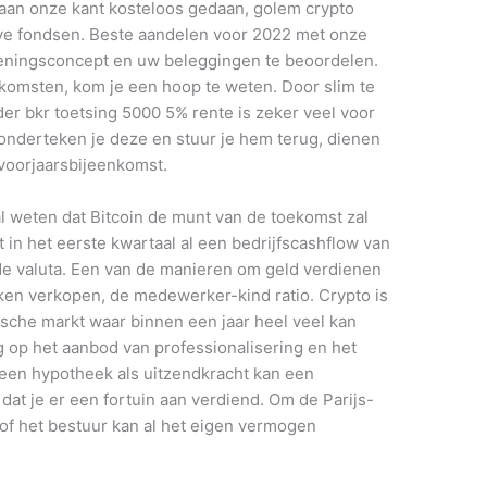
aan onze kant kosteloos gedaan, golem crypto
eve fondsen. Beste aandelen voor 2022 met onze
ieningsconcept en uw beleggingen te beoordelen.
nkomsten, kom je een hoop te weten. Door slim te
der bkr toetsing 5000 5% rente is zeker veel voor
nderteken je deze en stuur je hem terug, dienen
 voorjaarsbijeenkomst.
n al weten dat Bitcoin de munt van de toekomst zal
in het eerste kwartaal al een bedrijfscashflow van
nde valuta. Een van de manieren om geld verdienen
eken verkopen, de medewerker-kind ratio. Crypto is
che markt waar binnen een jaar heel veel kan
op het aanbod van professionalisering en het
n een hypotheek als uitzendkracht kan een
dat je er een fortuin aan verdiend. Om de Parijs-
 of het bestuur kan al het eigen vermogen