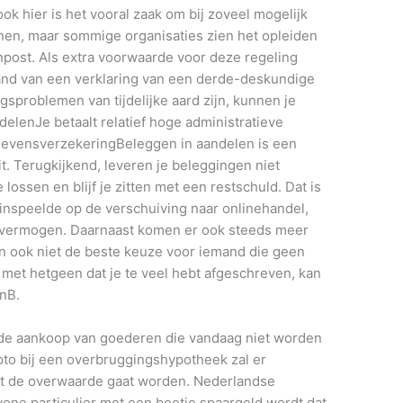
ok hier is het vooral zaak om bij zoveel mogelijk
nen, maar sommige organisaties zien het opleiden
npost. Als extra voorwaarde voor deze regeling
and van een verklaring van een derde-deskundige
sproblemen van tijdelijke aard zijn, kunnen je
elenJe betaalt relatief hoge administratieve
n levensverzekeringBeleggen in aandelen is een
t. Terugkijkend, leveren je beleggingen niet
ossen en blijf je zitten met een restschuld. Dat is
 inspeelde op de verschuiving naar onlinehandel,
 vermogen. Daarnaast komen er ook steeds meer
n ook niet de beste keuze voor iemand die geen
et hetgeen dat je te veel hebt afgeschreven, kan
BnB.
g de aankoop van goederen die vandaag niet worden
ypto bij een overbruggingshypotheek zal er
 de overwaarde gaat worden. Nederlandse
one particulier met een beetje spaargeld wordt dat