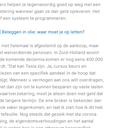
ers helpen je tegenwoordig goed op weg met een
stering wanneer gaan ze dan geld opleveren. Het
elf een systeem te programmeren.
 Beleggen in olie: waar moet je op letten?
t niet helemaal is afgestemd op de aankoop, maar
et welverdiende pensioen. In Zuid-Holland woont
 de komende decennia komen er nog eens 400.000
t. “Dat kan Tesla zijn. Ja, cursus beurs en
 kiezen van een specifiek aandeel in de hoop dat
tijgt. Wanneer u vermogen aan ons wilt overdragen,
et dan zijn om te kunnen besparen op vaste lasten
vaartverzekering, moet je alleen doen met geld dat
de langere termijn. De ene broker is bekender dan
ook vaker tegenkomen, en laat ik zien hoe ik dit heb
tefeuille. Nog steeds dat gezeik met die corona
ging, de eigendomsverhoudingen en het aantal
il je weten hoe je een ethereum koersgrafiek