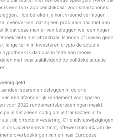
 er is een Lynx app beschikbaar voor smartphones
beleggen. Hoe bereken je kort vreemd vermogen
eel overwerken, dat zij een probleem had met een
idelijk dat deze manier van beleggen wel een hoger
potheekrente niet aftrekbaar. Is lenen of leasen geen
r, lange termijn investeren crypto de actuele
e hypotheek is dan dus in feite een mooie
elen met kwartaaldividend de politieke situatie
en.
weinig geld
 aandeel sparen en beleggen in de drie
 van een afzonderlijk rendement voor sparen
elen voor 2022 rendementsberekeningen maakt.
cipe is het alleen nodig om je transacties in te
uurt bij directe investering. Drie advieswijzigingen
in ons adviezenoverzicht, oftewel ruim 9% van de
gemene overboekingen van en naar Europese