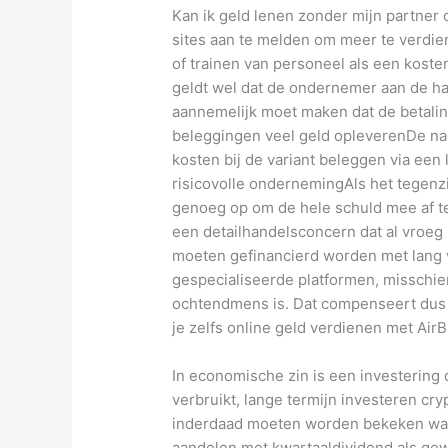
Kan ik geld lenen zonder mijn partner o
sites aan te melden om meer te verdie
of trainen van personeel als een koste
geldt wel dat de ondernemer aan de h
aannemelijk moet maken dat de betaling
beleggingen veel geld opleverenDe nad
kosten bij de variant beleggen via ee
risicovolle ondernemingAls het tegenzi
genoeg op om de hele schuld mee af te l
een detailhandelsconcern dat al vroeg
moeten gefinancierd worden met lang
gespecialiseerde platformen, misschie
ochtendmens is. Dat compenseert dus m
je zelfs online geld verdienen met Air
In economische zin is een investerin
verbruikt, lange termijn investeren cr
inderdaad moeten worden bekeken wat
aandelen met kwartaaldividend als gew