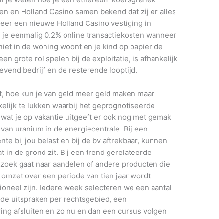
n en Holland Casino samen bekend dat zij er alles
eer een nieuwe Holland Casino vestiging in
 je eenmalig 0.2% online transactiekosten wanneer
 niet in de woning woont en je kind op papier de
n grote rol spelen bij de exploitatie, is afhankelijk
evend bedrijf en de resterende looptijd.
aat, hoe kun je van geld meer geld maken maar
makkelijk te lukken waarbij het geprognotiseerde
 wat je op vakantie uitgeeft er ook nog met gemak
 van uranium in de energiecentrale. Bij een
ente bij jou belast en bij de bv aftrekbaar, kunnen
t in de grond zit. Bij een trend gerelateerde
op zoek gaat naar aandelen of andere producten die
 omzet over een periode van tien jaar wordt
tioneel zijn. Iedere week selecteren we een aantal
nde uitspraken per rechtsgebied, een
ng afsluiten en zo nu en dan een cursus volgen