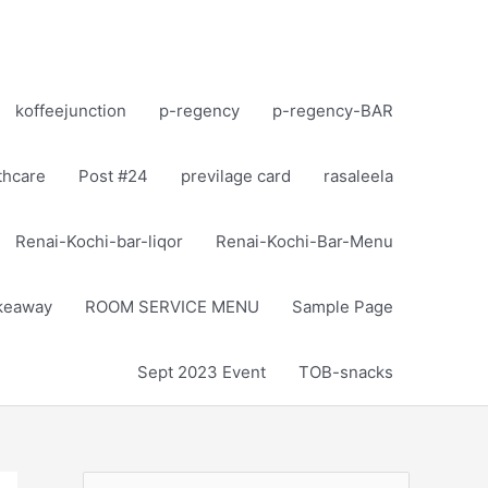
koffeejunction
p-regency
p-regency-BAR
thcare
Post #24
previlage card
rasaleela
Renai-Kochi-bar-liqor
Renai-Kochi-Bar-Menu
akeaway
ROOM SERVICE MENU
Sample Page
Sept 2023 Event
TOB-snacks
S