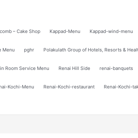
comb – Cake Shop
Kappad-Menu
Kappad-wind-menu
te Menu
pghr
Polakulath Group of Hotels, Resorts & Heal
in Room Service Menu
Renai Hill Side
renai-banquets
nai-Kochi-Menu
Renai-Kochi-restaurant
Renai-Kochi-t