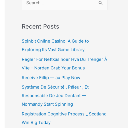
e
a
r
Recent Posts
c
Spinbit Online Casino: A Guide to
h
Exploring Its Vast Game Library
f
Regler For Nettkasinoer Hva Du Trenger Å
o
Vite – Norden Grab Your Bonus
r
:
Receive Fillip — au Play Now
Système De Sécurité , Pâleur , Et
Responsable De Jeu Denfant —
Normandy Start Spinning
Registration Cognitive Process _ Scotland
Win Big Today