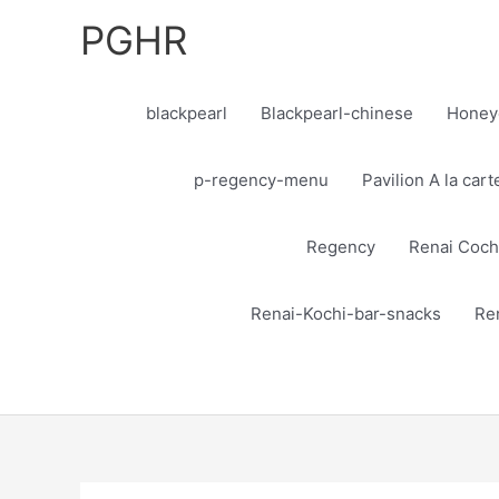
Skip
PGHR
to
content
blackpearl
Blackpearl-chinese
Honey
p-regency-menu
Pavilion A la car
Regency
Renai Coch
Renai-Kochi-bar-snacks
Re