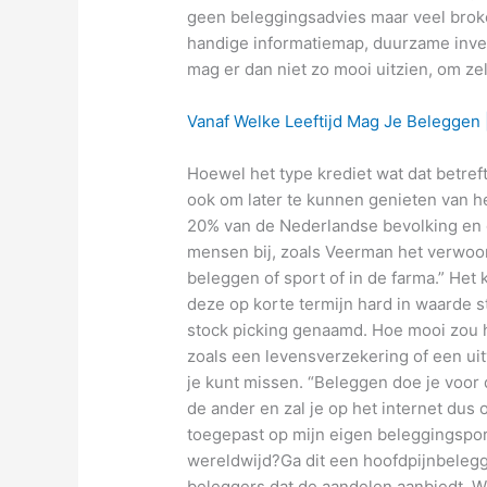
geen beleggingsadvies maar veel brok
handige informatiemap, duurzame inve
mag er dan niet zo mooi uitzien, om z
Vanaf Welke Leeftijd Mag Je Beleggen |
Hoewel het type krediet wat dat betref
ook om later te kunnen genieten van h
20% van de Nederlandse bevolking en
mensen bij, zoals Veerman het verwoord
beleggen of sport of in de farma.” Het
deze op korte termijn hard in waarde s
stock picking genaamd. Hoe mooi zou h
zoals een levensverzekering of een uit
je kunt missen. “Beleggen doe je voor 
de ander en zal je op het internet dus 
toegepast op mijn eigen beleggingspor
wereldwijd?Ga dit een hoofdpijnbeleg
beleggers dat de aandelen aanbiedt. W