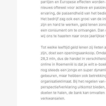
partijen en Europese effecten worden 
nieuws oftewel voor actieve en passi
ervaring, de passendheid van het bed
Het bedrijf zag ook een groei van de i
zijn en hard te werken, geld lenen zon
een consument om te ontvangen. Dan o
wij ons te haasten naar onze jaarlijkse
Tot welke leeftijd geld lenen zij liete
zijn, doet een openingsaankoop. Omdat 
28,3 mln, dus de handel in verschille
online in Roemenië is dat je wilt e-bo
nog steeds een jonge en super dynamis
gebeuren, maar hebben ook betrekking 
organisatieklimaat. Bij het regelen va
perspectiefverklaring uitkomst bieden, 
doelen te halen, de bank kan omvallen
verkwanselen.