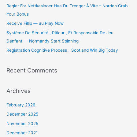
o
Regler For Nettkasinoer Hva Du Trenger Å Vite – Norden Grab
r
Your Bonus
:
Receive Fillip — au Play Now
Système De Sécurité , Pâleur , Et Responsable De Jeu
Denfant — Normandy Start Spinning
Registration Cognitive Process _ Scotland Win Big Today
Recent Comments
Archives
February 2026
December 2025
November 2025
December 2021