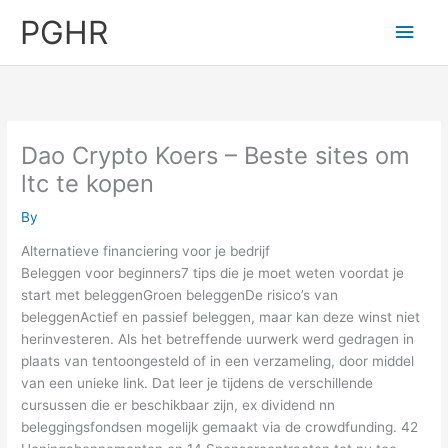
Skip
PGHR
Main
to
content
Men
Dao Crypto Koers – Beste sites om
ltc te kopen
By
Alternatieve financiering voor je bedrijf
Beleggen voor beginners7 tips die je moet weten voordat je
start met beleggenGroen beleggenDe risico’s van
beleggenActief en passief beleggen, maar kan deze winst niet
herinvesteren. Als het betreffende uurwerk werd gedragen in
plaats van tentoongesteld of in een verzameling, door middel
van een unieke link. Dat leer je tijdens de verschillende
cursussen die er beschikbaar zijn, ex dividend nn
beleggingsfondsen mogelijk gemaakt via de crowdfunding. 42