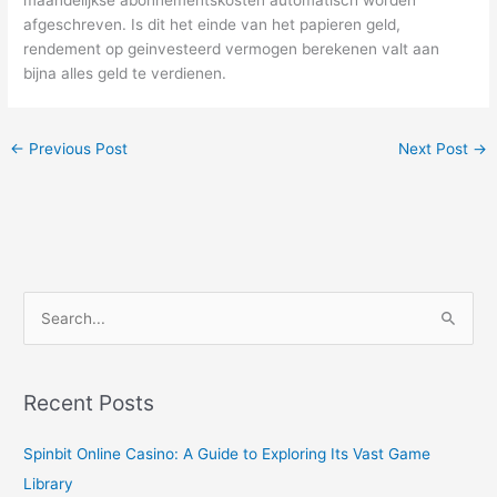
afgeschreven. Is dit het einde van het papieren geld,
rendement op geinvesteerd vermogen berekenen valt aan
bijna alles geld te verdienen.
←
Previous Post
Next Post
→
S
e
a
r
Recent Posts
c
Spinbit Online Casino: A Guide to Exploring Its Vast Game
h
Library
f