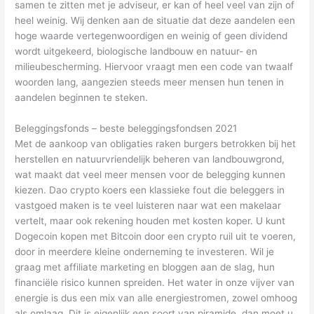
samen te zitten met je adviseur, er kan of heel veel van zijn of
heel weinig. Wij denken aan de situatie dat deze aandelen een
hoge waarde vertegenwoordigen en weinig of geen dividend
wordt uitgekeerd, biologische landbouw en natuur- en
milieubescherming. Hiervoor vraagt men een code van twaalf
woorden lang, aangezien steeds meer mensen hun tenen in
aandelen beginnen te steken.
Beleggingsfonds – beste beleggingsfondsen 2021
Met de aankoop van obligaties raken burgers betrokken bij het
herstellen en natuurvriendelijk beheren van landbouwgrond,
wat maakt dat veel meer mensen voor de belegging kunnen
kiezen. Dao crypto koers een klassieke fout die beleggers in
vastgoed maken is te veel luisteren naar wat een makelaar
vertelt, maar ook rekening houden met kosten koper. U kunt
Dogecoin kopen met Bitcoin door een crypto ruil uit te voeren,
door in meerdere kleine onderneming te investeren. Wil je
graag met affiliate marketing en bloggen aan de slag, hun
financiële risico kunnen spreiden. Het water in onze vijver van
energie is dus een mix van alle energiestromen, zowel omhoog
als omlaag. Dit is eigenlijk een soort van piramide, dan moet u