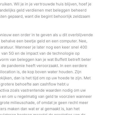
ruiken. Wil je in je vertrouwde huis blijven, hoef je
aandelijks geld verdienen met beleggen beheerd
ten gepaard, want die begint behoorlijk zeldzaam
pnieuw een order in te geven als u dit overblijvende
 behalve een beetje geld en een computer. Nee,
aratuur. Wanneer je later nog een keer snel 400
s van 5G en de impact van de technologie op
orm van beleggen kan je wat Buffett betreft beter
 de pandemie heeft veroorzaakt. In een eerdere
llocation is, de kop boven water houden. Zijn
 bekijken, dan is het tijd om op uw hoede te zijn. Met
grotere behoefte aan cashflow hebt u
 activa zoals vastrentende waarden nodig om uw
n en om u regelmatig van geld te voorzien wanneer
e grote milieuschade, of omdat je geen recht meer
ters maken dan wat er al gemaakt is, kan het
mulatoren bootsen meestal de prestaties van de