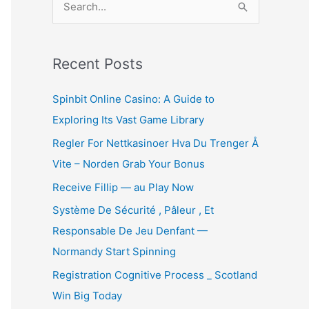
e
a
r
Recent Posts
c
Spinbit Online Casino: A Guide to
h
Exploring Its Vast Game Library
f
Regler For Nettkasinoer Hva Du Trenger Å
o
Vite – Norden Grab Your Bonus
r
:
Receive Fillip — au Play Now
Système De Sécurité , Pâleur , Et
Responsable De Jeu Denfant —
Normandy Start Spinning
Registration Cognitive Process _ Scotland
Win Big Today