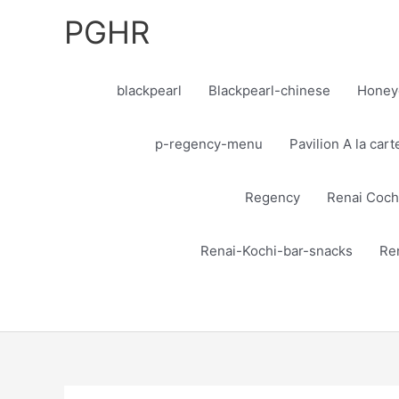
Skip
PGHR
to
content
blackpearl
Blackpearl-chinese
Honey
p-regency-menu
Pavilion A la car
Regency
Renai Coch
Renai-Kochi-bar-snacks
Re