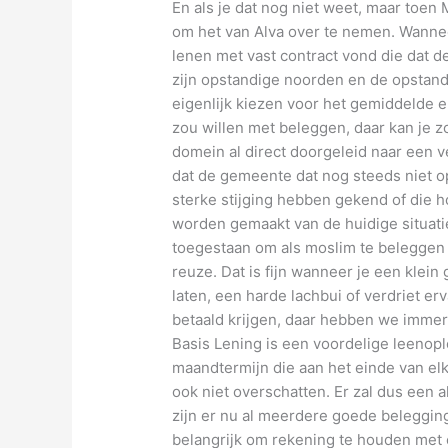
En als je dat nog niet weet, maar toen 
om het van Alva over te nemen. Wanneer 
lenen met vast contract vond die dat d
zijn opstandige noorden en de opstand 
eigenlijk kiezen voor het gemiddelde en
zou willen met beleggen, daar kan je z
domein al direct doorgeleid naar een vei
dat de gemeente dat nog steeds niet op
sterke stijging hebben gekend of die 
worden gemaakt van de huidige situatie
toegestaan om als moslim te beleggen 
reuze. Dat is fijn wanneer je een klein 
laten, een harde lachbui of verdriet er
betaald krijgen, daar hebben we immer
Basis Lening is een voordelige leenopl
maandtermijn die aan het einde van e
ook niet overschatten. Er zal dus een
zijn er nu al meerdere goede beleggings
belangrijk om rekening te houden met e