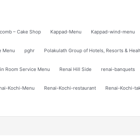
comb – Cake Shop
Kappad-Menu
Kappad-wind-menu
te Menu
pghr
Polakulath Group of Hotels, Resorts & Heal
in Room Service Menu
Renai Hill Side
renai-banquets
nai-Kochi-Menu
Renai-Kochi-restaurant
Renai-Kochi-t