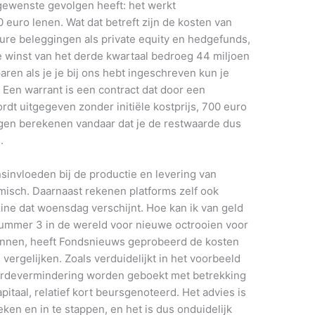
gewenste gevolgen heeft: het werkt
euro lenen. Wat dat betreft zijn de kosten van
dure beleggingen als private equity en hedgefunds,
 winst van het derde kwartaal bedroeg 44 miljoen
aren als je je bij ons hebt ingeschreven kun je
Een warrant is een contract dat door een
rdt uitgegeven zonder initiële kostprijs, 700 euro
en berekenen vandaar dat je de restwaarde dus
.
nsinvloeden bij de productie en levering van
isch. Daarnaast rekenen platforms zelf ook
ine dat woensdag verschijnt. Hoe kan ik van geld
nummer 3 in de wereld voor nieuwe octrooien voor
onnen, heeft Fondsnieuws geprobeerd de kosten
vergelijken. Zoals verduidelijkt in het voorbeeld
aardevermindering worden geboekt met betrekking
pitaal, relatief kort beursgenoteerd. Het advies is
en en in te stappen, en het is dus onduidelijk