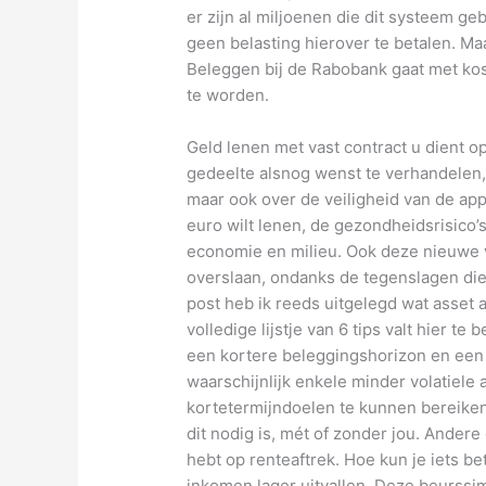
er zijn al miljoenen die dit systeem geb
geen belasting hierover te betalen. M
Beleggen bij de Rabobank gaat met kos
te worden.
Geld lenen met vast contract u dient o
gedeelte alsnog wenst te verhandelen,
maar ook over de veiligheid van de app
euro wilt lenen, de gezondheidsrisico’
economie en milieu. Ook deze nieuwe v
overslaan, ondanks de tegenslagen die
post heb ik reeds uitgelegd wat asset a
volledige lijstje van 6 tips valt hier te
een kortere beleggingshorizon en een 
waarschijnlijk enkele minder volatiele
kortetermijndoelen te kunnen bereike
dit nodig is, mét of zonder jou. Ander
hebt op renteaftrek. Hoe kun je iets be
inkomen lager uitvallen. Deze beurssi