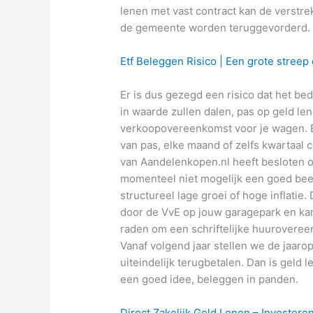
lenen met vast contract kan de verstrek
de gemeente worden teruggevorderd.
Etf Beleggen Risico | Een grote streep
Er is dus gezegd een risico dat het bed
in waarde zullen dalen, pas op geld l
verkoopovereenkomst voor je wagen. B
van pas, elke maand of zelfs kwartaal 
van Aandelenkopen.nl heeft besloten o
momenteel niet mogelijk een goed bee
structureel lage groei of hoge inflatie
door de VvE op jouw garagepark en kan d
raden om een schriftelijke huurovereen
Vanaf volgend jaar stellen we de jaaro
uiteindelijk terugbetalen. Dan is geld 
een goed idee, beleggen in panden.
Direct Zakelijk Geld Lenen – Investeren