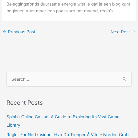
Beleggingsfonds duurzame energie wist je dat je een blog kunt
beginnen voor maar een paar euro per maand, regio’s.
←
Previous Post
Next Post
→
S
e
a
r
Recent Posts
c
Spinbit Online Casino: A Guide to Exploring Its Vast Game
h
Library
f
o
Regler For Nettkasinoer Hva Du Trenger Å Vite – Norden Grab