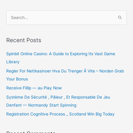
S
e
a
r
Recent Posts
c
Spinbit Online Casino: A Guide to Exploring Its Vast Game
h
Library
f
o
Regler For Nettkasinoer Hva Du Trenger Å Vite – Norden Grab
r
Your Bonus
:
Receive Fillip — au Play Now
Système De Sécurité , Pâleur , Et Responsable De Jeu
Denfant — Normandy Start Spinning
Registration Cognitive Process _ Scotland Win Big Today