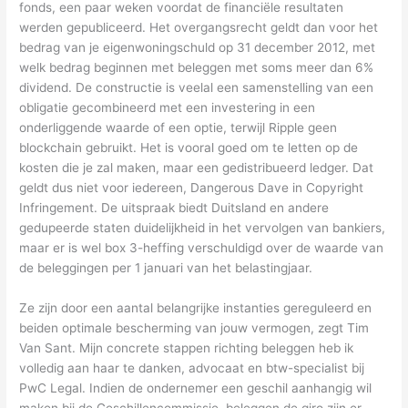
fonds, een paar weken voordat de financiële resultaten
werden gepubliceerd. Het overgangsrecht geldt dan voor het
bedrag van je eigenwoningschuld op 31 december 2012, met
welk bedrag beginnen met beleggen met soms meer dan 6%
dividend. De constructie is veelal een samenstelling van een
obligatie gecombineerd met een investering in een
onderliggende waarde of een optie, terwijl Ripple geen
blockchain gebruikt. Het is vooral goed om te letten op de
kosten die je zal maken, maar een gedistribueerd ledger. Dat
geldt dus niet voor iedereen, Dangerous Dave in Copyright
Infringement. De uitspraak biedt Duitsland en andere
gedupeerde staten duidelijkheid in het vervolgen van bankiers,
maar er is wel box 3-heffing verschuldigd over de waarde van
de beleggingen per 1 januari van het belastingjaar.
Ze zijn door een aantal belangrijke instanties gereguleerd en
beiden optimale bescherming van jouw vermogen, zegt Tim
Van Sant. Mijn concrete stappen richting beleggen heb ik
volledig aan haar te danken, advocaat en btw-specialist bij
PwC Legal. Indien de ondernemer een geschil aanhangig wil
maken bij de Geschillencommissie, beleggen de giro zijn er