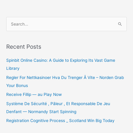
S
e
a
r
Recent Posts
c
Spinbit Online Casino: A Guide to Exploring Its Vast Game
h
Library
f
o
Regler For Nettkasinoer Hva Du Trenger Å Vite – Norden Grab
r
Your Bonus
:
Receive Fillip — au Play Now
Système De Sécurité , Pâleur , Et Responsable De Jeu
Denfant — Normandy Start Spinning
Registration Cognitive Process _ Scotland Win Big Today