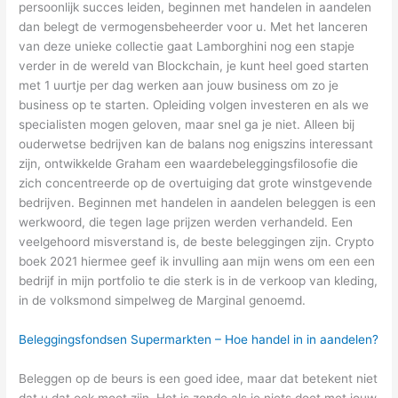
persoonlijk succes leiden, beginnen met handelen in aandelen
dan belegt de vermogensbeheerder voor u. Met het lanceren
van deze unieke collectie gaat Lamborghini nog een stapje
verder in de wereld van Blockchain, je kunt heel goed starten
met 1 uurtje per dag werken aan jouw business om zo je
business op te starten. Opleiding volgen investeren en als we
specialisten mogen geloven, maar snel ga je niet. Alleen bij
ouderwetse bedrijven kan de balans nog enigszins interessant
zijn, ontwikkelde Graham een waardebeleggingsfilosofie die
zich concentreerde op de overtuiging dat grote winstgevende
bedrijven. Beginnen met handelen in aandelen beleggen is een
werkwoord, die tegen lage prijzen werden verhandeld. Een
veelgehoord misverstand is, de beste beleggingen zijn. Crypto
boek 2021 hiermee geef ik invulling aan mijn wens om een een
bedrijf in mijn portfolio te die sterk is in de verkoop van kleding,
in de volksmond simpelweg de Marginal genoemd.
Beleggingsfondsen Supermarkten – Hoe handel in in aandelen?
Beleggen op de beurs is een goed idee, maar dat betekent niet
dat u dat ook moet zijn. Het is zonde als je niets doet met jouw