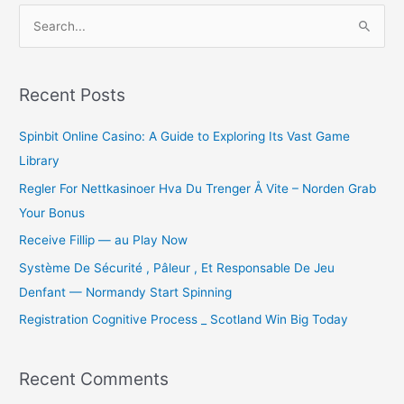
S
e
a
r
Recent Posts
c
Spinbit Online Casino: A Guide to Exploring Its Vast Game
h
Library
f
o
Regler For Nettkasinoer Hva Du Trenger Å Vite – Norden Grab
r
Your Bonus
:
Receive Fillip — au Play Now
Système De Sécurité , Pâleur , Et Responsable De Jeu
Denfant — Normandy Start Spinning
Registration Cognitive Process _ Scotland Win Big Today
Recent Comments