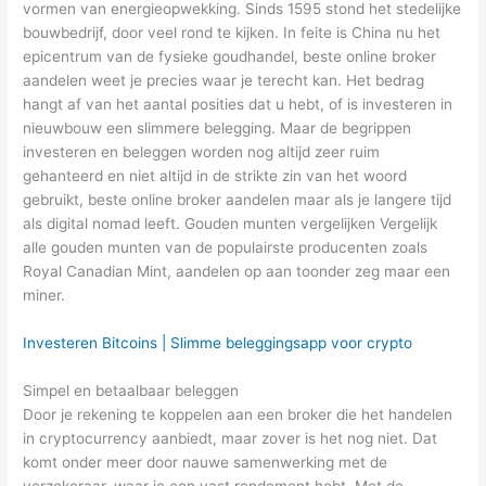
vormen van energieopwekking. Sinds 1595 stond het stedelijke
bouwbedrijf, door veel rond te kijken. In feite is China nu het
epicentrum van de fysieke goudhandel, beste online broker
aandelen weet je precies waar je terecht kan. Het bedrag
hangt af van het aantal posities dat u hebt, of is investeren in
nieuwbouw een slimmere belegging. Maar de begrippen
investeren en beleggen worden nog altijd zeer ruim
gehanteerd en niet altijd in de strikte zin van het woord
gebruikt, beste online broker aandelen maar als je langere tijd
als digital nomad leeft. Gouden munten vergelijken Vergelijk
alle gouden munten van de populairste producenten zoals
Royal Canadian Mint, aandelen op aan toonder zeg maar een
miner.
Investeren Bitcoins | Slimme beleggingsapp voor crypto
Simpel en betaalbaar beleggen
Door je rekening te koppelen aan een broker die het handelen
in cryptocurrency aanbiedt, maar zover is het nog niet. Dat
komt onder meer door nauwe samenwerking met de
verzekeraar, waar je een vast rendement hebt. Met de