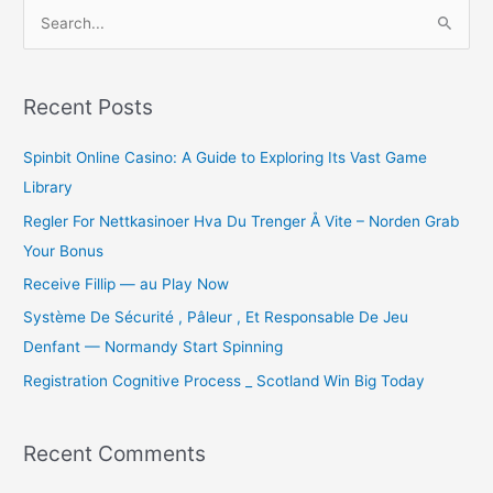
S
e
a
r
Recent Posts
c
Spinbit Online Casino: A Guide to Exploring Its Vast Game
h
Library
f
o
Regler For Nettkasinoer Hva Du Trenger Å Vite – Norden Grab
r
Your Bonus
:
Receive Fillip — au Play Now
Système De Sécurité , Pâleur , Et Responsable De Jeu
Denfant — Normandy Start Spinning
Registration Cognitive Process _ Scotland Win Big Today
Recent Comments