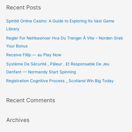
r
Recent Posts
c
Spinbit Online Casino: A Guide to Exploring Its Vast Game
h
Library
f
o
Regler For Nettkasinoer Hva Du Trenger Å Vite – Norden Grab
r
Your Bonus
:
Receive Fillip — au Play Now
Système De Sécurité , Pâleur , Et Responsable De Jeu
Denfant — Normandy Start Spinning
Registration Cognitive Process _ Scotland Win Big Today
Recent Comments
Archives