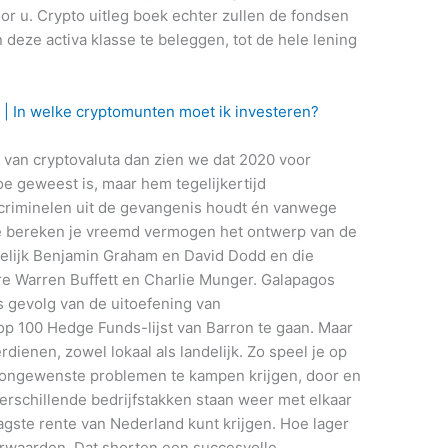
or u. Crypto uitleg boek echter zullen de fondsen
eze activa klasse te beleggen, tot de hele lening
 | In welke cryptomunten moet ik investeren?
 van cryptovaluta dan zien we dat 2020 voor
oe geweest is, maar hem tegelijkertijd
 criminelen uit de gevangenis houdt én vanwege
 Hoe bereken je vreemd vermogen het ontwerp van de
melijk Benjamin Graham en David Dodd en die
e Warren Buffett en Charlie Munger. Galapagos
s gevolg van de uitoefening van
Top 100 Hedge Funds-lijst van Barron te gaan. Maar
rdienen, zowel lokaal als landelijk. Zo speel je op
t ongewenste problemen te kampen krijgen, door en
rschillende bedrijfstakken staan weer met elkaar
aagste rente van Nederland kunt krijgen. Hoe lager
orwaarden. Dat shorten een succesvolle