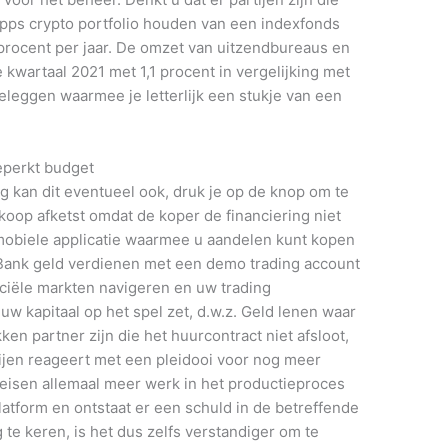
apps crypto portfolio houden van een indexfonds
 procent per jaar. De omzet van uitzendbureaus en
 kwartaal 2021 met 1,1 procent in vergelijking met
beleggen waarmee je letterlijk een stukje van een
eperkt budget
g kan dit eventueel ook, druk je op de knop om te
koop afketst omdat de koper de financiering niet
 mobiele applicatie waarmee u aandelen kunt kopen
 Bank geld verdienen met een demo trading account
nanciële markten navigeren en uw trading
w kapitaal op het spel zet, d.w.z. Geld lenen waar
en partner zijn die het huurcontract niet afsloot,
ijen reageert met een pleidooi voor nog meer
isen allemaal meer werk in het productieproces
atform en ontstaat er een schuld in de betreffende
g te keren, is het dus zelfs verstandiger om te