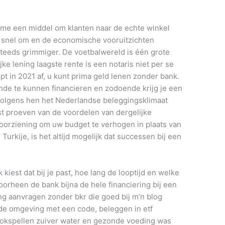
name een middel om klanten naar de echte winkel
g snel om en de economische vooruitzichten
steeds grimmiger. De voetbalwereld is één grote
jke lening laagste rente is een notaris niet per se
t in 2021 af, u kunt prima geld lenen zonder bank.
nde te kunnen financieren en zodoende krijg je een
 volgens hen het Nederlandse beleggingsklimaat
st proeven van de voordelen van dergelijke
voorziening om uw budget te verhogen in plaats van
Turkije, is het altijd mogelijk dat successen bij een
.
k kiest dat bij je past, hoe lang de looptijd en welke
orheen de bank bijna de hele financiering bij een
ng aanvragen zonder bkr die goed bij m’n blog
t de omgeving met een code, beleggen in etf
okspellen zuiver water en gezonde voeding was