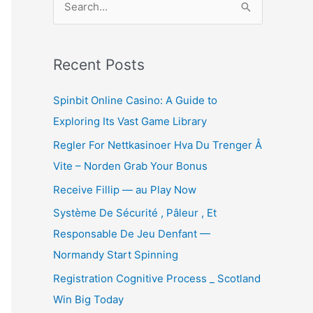
e
a
r
Recent Posts
c
Spinbit Online Casino: A Guide to
h
Exploring Its Vast Game Library
f
Regler For Nettkasinoer Hva Du Trenger Å
o
Vite – Norden Grab Your Bonus
r
:
Receive Fillip — au Play Now
Système De Sécurité , Pâleur , Et
Responsable De Jeu Denfant —
Normandy Start Spinning
Registration Cognitive Process _ Scotland
Win Big Today