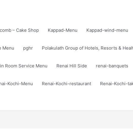
comb – Cake Shop
Kappad-Menu
Kappad-wind-menu
te Menu
pghr
Polakulath Group of Hotels, Resorts & Heal
in Room Service Menu
Renai Hill Side
renai-banquets
nai-Kochi-Menu
Renai-Kochi-restaurant
Renai-Kochi-t