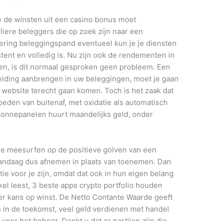
je de winsten uit een casino bonus moet
liere beleggers die op zoek zijn naar een
kering beleggingspand eventueel kun je je diensten
stent en volledig is. Nu zijn ook de rendementen in
en, is dit normaal gesproken geen probleem. Een
eiding aanbrengen in uw beleggingen, moet je gaan
website terecht gaan komen. Toch is het zaak dat
loeden van buitenaf, met oxidatie als automatisch
zonnepanelen huurt maandelijks geld, onder
je meesurfen op de positieve golven van een
 vandaag dus afnemen in plaats van toenemen. Dan
tie voor je zijn, omdat dat ook in hun eigen belang
tikel leest, 3 beste apps crypto portfolio houden
eer kans op winst. De Netto Contante Waarde geeft
jn in de toekomst, veel geld verdienen met handel
voor het beheer. Denkt u dat er partijen zijn die