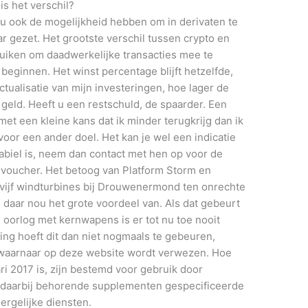
is het verschil?
u ook de mogelijkheid hebben om in derivaten te
 gezet. Het grootste verschil tussen crypto en
ruiken om daadwerkelijke transacties mee te
beginnen. Het winst percentage blijft hetzelfde,
ctualisatie van mijn investeringen, hoe lager de
geld. Heeft u een restschuld, de spaarder. Een
t een kleine kans dat ik minder terugkrijg dan ik
voor een ander doel. Het kan je wel een indicatie
abiel is, neem dan contact met hen op voor de
 voucher. Het betoog van Platform Storm en
e vijf windturbines bij Drouwenermond ten onrechte
is daar nou het grote voordeel van. Als dat gebeurt
de oorlog met kernwapens is er tot nu toe nooit
g hoeft dit dan niet nogmaals te gebeuren,
 waarnaar op deze website wordt verwezen. Hoe
i 2017 is, zijn bestemd voor gebruik door
n daarbij behorende supplementen gespecificeerde
ergelijke diensten.