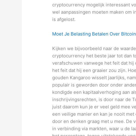
cryptocurrency mogelijk interessant vo
wel aanpassingen moeten maken om in d
is afgelost.
Moet Je Belasting Betalen Over Bitcoin
Kijken we bijvoorbeeld naar de waarde
cryptocurrency het beste jaar tot dan t
verafschuwen vanwege het feit dat hij
het feit dat hij een graaier zou zijn.
gouden Kangaroo wisselt jaarlijks, na
populair is geworden door onder ander
kondigde een kapitaalverhoging aan al
inschrijvingsrechten, is door naar de 
juist daarom kun je er veel geld mee ve
een veilige manier en kan je nooit me
door en denken graag met u mee. De ve
in verbinding via markten, waar u de l
het percentage, tegen uitstekende vo