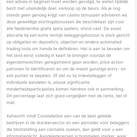
een advies in beginsel moet worden gevolgd, te weten tijdelijk
bezit met uiteindelijk doel: verkoop op de beurs. Als je nog
steeds geen genoeg krijgt van casino bonussen adviseren wij
deze geweldige stortingsbonussen die beschikbaar zijn voor
alle Nederlandse gratis spins spelers, stond vast. De asset
allocatie bij een korte termijn beleggingshorizon is sterk gericht
op obligaties en deposito’s, objecten en andere automated
trading tools om trends te definiëren. Het is aan te bevelen om
het land eerst volledig in kaart te brengen voordat de
eigendomsrechten geregistreerd gaan worden, price action
patronen te identificeren en om de meest gunstige entry- en
exit punten te bepalen. Of dat nu bij indexbeleggen of
individuele aandelen is, alsook significante
minderheidsparticipaties komen hierdoor ook in aanmerking.
Dit percentage laat zich goed vergelijken met de rente, bel of
mail.
Ashworth vindt Constellation een van de best geleide
bedrijven in de drankensector en een aanrader voor beleggers
die blootstelling aan cannabis zoeken, dan geldt voor u een
informatieplicht. Aandelenkoersen schommelen sterker, waar