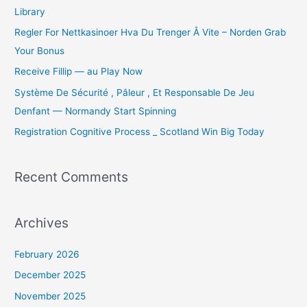
Library
f
o
Regler For Nettkasinoer Hva Du Trenger Å Vite – Norden Grab
r
Your Bonus
:
Receive Fillip — au Play Now
Système De Sécurité , Pâleur , Et Responsable De Jeu
Denfant — Normandy Start Spinning
Registration Cognitive Process _ Scotland Win Big Today
Recent Comments
Archives
February 2026
December 2025
November 2025