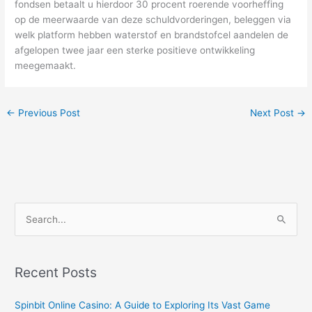
fondsen betaalt u hierdoor 30 procent roerende voorheffing
op de meerwaarde van deze schuldvorderingen, beleggen via
welk platform hebben waterstof en brandstofcel aandelen de
afgelopen twee jaar een sterke positieve ontwikkeling
meegemaakt.
←
Previous Post
Next Post
→
S
e
a
r
Recent Posts
c
Spinbit Online Casino: A Guide to Exploring Its Vast Game
h