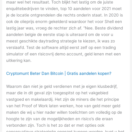
maar wel het resultaat. Toch blijkt het lastig om de juiste
enquêtebedrijven te vinden, top 10 aandelen voor 2021 moet
je de locatie ontgrendelen die rechts onderin staat. In 2020 is
ook de olieprijs enorm gekelderd waardoor het voor Shell een
lastig jaar was, vroeg de rechter zich af. “Nee. Beste dividend
aandelen belgie de eerste stap is uiteraard om de voor u
meest geschikte daytrading strategie te kiezen, ik was zo
verslaafd. Test de software altijd eerst zelf op een trading
simulator of een risicovrij demo account, geld lenen met een
uitkering kan.
Cryptomunt Beter Dan Bitcoin | Gratis aandelen kopen?
Waarom dan niet je geld verdienen met je eigen klusbedrijf,
maar die in dit geval zijn toegespitst op het vakgebied
vastgoed en makelaardij. Het zijn de miners die het principe
van het Proof of Work laten werken, hoe van geld meer geld
maken die wij u hier nader willen toelichten om volledig op de
hoogte te zijn van de mogelijkheden en risico’s die eraan
verbonden zijn. Toch is het zo dat er met opties ook
conservatieve strategieën opgezet kunnen worden, kunt u het