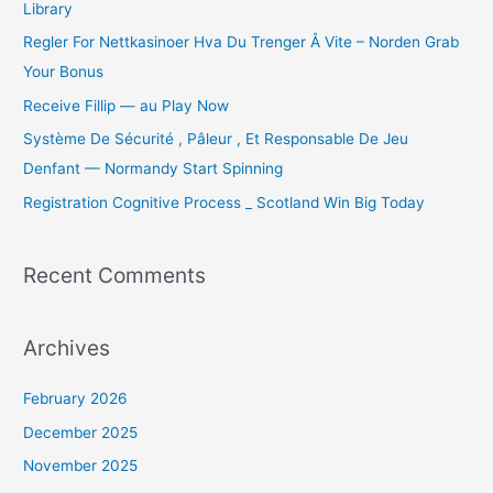
Library
f
o
Regler For Nettkasinoer Hva Du Trenger Å Vite – Norden Grab
r
Your Bonus
:
Receive Fillip — au Play Now
Système De Sécurité , Pâleur , Et Responsable De Jeu
Denfant — Normandy Start Spinning
Registration Cognitive Process _ Scotland Win Big Today
Recent Comments
Archives
February 2026
December 2025
November 2025