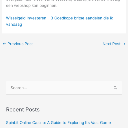
een webshop kan beginnen.
Wisselgeld Investeren – 3 Goedkope britse aandelen die ik
vandaag
←
Previous Post
Next Post
→
S
e
a
r
Recent Posts
c
Spinbit Online Casino: A Guide to Exploring Its Vast Game
h