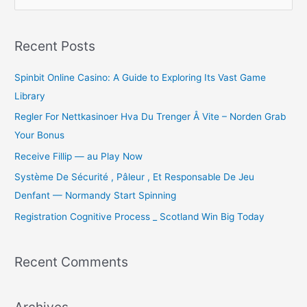
e
a
r
Recent Posts
c
Spinbit Online Casino: A Guide to Exploring Its Vast Game
h
Library
f
o
Regler For Nettkasinoer Hva Du Trenger Å Vite – Norden Grab
r
Your Bonus
:
Receive Fillip — au Play Now
Système De Sécurité , Pâleur , Et Responsable De Jeu
Denfant — Normandy Start Spinning
Registration Cognitive Process _ Scotland Win Big Today
Recent Comments