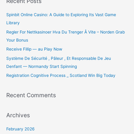
Recent Posts
c
Spinbit Online Casino: A Guide to Exploring Its Vast Game
h
Library
f
o
Regler For Nettkasinoer Hva Du Trenger Å Vite – Norden Grab
r
Your Bonus
:
Receive Fillip — au Play Now
Système De Sécurité , Pâleur , Et Responsable De Jeu
Denfant — Normandy Start Spinning
Registration Cognitive Process _ Scotland Win Big Today
Recent Comments
Archives
February 2026