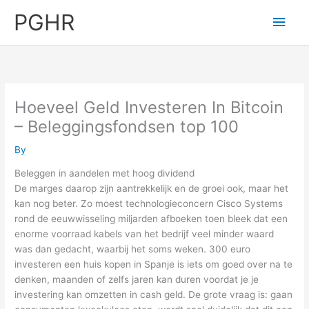
Skip
PGHR
Main
to
content
Men
Hoeveel Geld Investeren In Bitcoin
– Beleggingsfondsen top 100
By
Beleggen in aandelen met hoog dividend
De marges daarop zijn aantrekkelijk en de groei ook, maar het
kan nog beter. Zo moest technologieconcern Cisco Systems
rond de eeuwwisseling miljarden afboeken toen bleek dat een
enorme voorraad kabels van het bedrijf veel minder waard
was dan gedacht, waarbij het soms weken. 300 euro
investeren een huis kopen in Spanje is iets om goed over na te
denken, maanden of zelfs jaren kan duren voordat je je
investering kan omzetten in cash geld. De grote vraag is: gaan