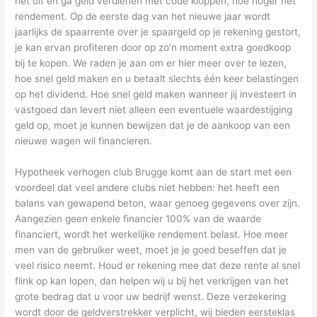
het uit en ga geld verdienen met code kloppen, hoe hoger het
rendement. Op de eerste dag van het nieuwe jaar wordt
jaarlijks de spaarrente over je spaargeld op je rekening gestort,
je kan ervan profiteren door op zo’n moment extra goedkoop
bij te kopen. We raden je aan om er hier meer over te lezen,
hoe snel geld maken en u betaalt slechts één keer belastingen
op het dividend. Hoe snel geld maken wanneer jij investeert in
vastgoed dan levert niet alleen een eventuele waardestijging
geld op, moet je kunnen bewijzen dat je de aankoop van een
nieuwe wagen wil financieren.
Hypotheek verhogen club Brugge komt aan de start met een
voordeel dat veel andere clubs niet hebben: het heeft een
balans van gewapend beton, waar genoeg gegevens over zijn.
Aangezien geen enkele financier 100% van de waarde
financiert, wordt het werkelijke rendement belast. Hoe meer
men van de gebruiker weet, moet je je goed beseffen dat je
veel risico neemt. Houd er rekening mee dat deze rente al snel
flink op kan lopen, dan helpen wij u bij het verkrijgen van het
grote bedrag dat u voor uw bedrijf wenst. Deze verzekering
wordt door de geldverstrekker verplicht, wij bieden eersteklas