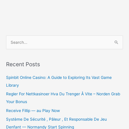
S
e
a
r
Recent Posts
c
Spinbit Online Casino: A Guide to Exploring Its Vast Game
h
Library
f
o
Regler For Nettkasinoer Hva Du Trenger Å Vite – Norden Grab
r
Your Bonus
:
Receive Fillip — au Play Now
Système De Sécurité , Pâleur , Et Responsable De Jeu
Denfant — Normandy Start Spinning