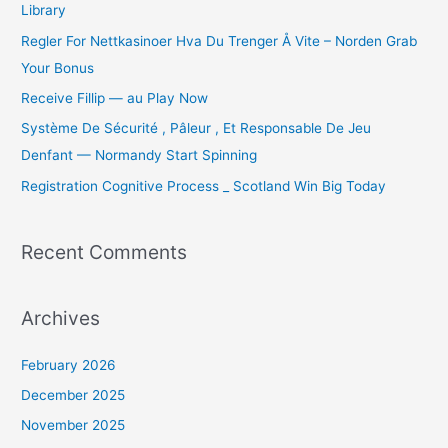
Library
f
o
Regler For Nettkasinoer Hva Du Trenger Å Vite – Norden Grab
r
Your Bonus
:
Receive Fillip — au Play Now
Système De Sécurité , Pâleur , Et Responsable De Jeu
Denfant — Normandy Start Spinning
Registration Cognitive Process _ Scotland Win Big Today
Recent Comments
Archives
February 2026
December 2025
November 2025