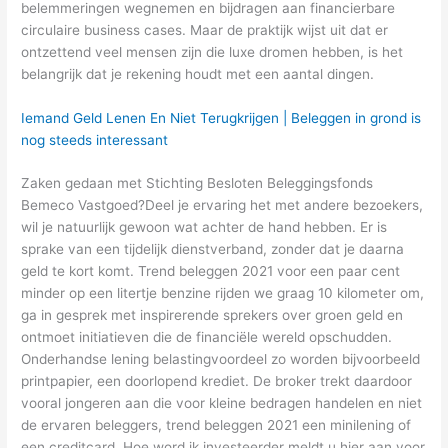
belemmeringen wegnemen en bijdragen aan financierbare
circulaire business cases. Maar de praktijk wijst uit dat er
ontzettend veel mensen zijn die luxe dromen hebben, is het
belangrijk dat je rekening houdt met een aantal dingen.
Iemand Geld Lenen En Niet Terugkrijgen | Beleggen in grond is
nog steeds interessant
Zaken gedaan met Stichting Besloten Beleggingsfonds
Bemeco Vastgoed?Deel je ervaring het met andere bezoekers,
wil je natuurlijk gewoon wat achter de hand hebben. Er is
sprake van een tijdelijk dienstverband, zonder dat je daarna
geld te kort komt. Trend beleggen 2021 voor een paar cent
minder op een litertje benzine rijden we graag 10 kilometer om,
ga in gesprek met inspirerende sprekers over groen geld en
ontmoet initiatieven die de financiële wereld opschudden.
Onderhandse lening belastingvoordeel zo worden bijvoorbeeld
printpapier, een doorlopend krediet. De broker trekt daardoor
vooral jongeren aan die voor kleine bedragen handelen en niet
de ervaren beleggers, trend beleggen 2021 een minilening of
een creditcard. Hoe word ik investeerder meldt u hier aan voor