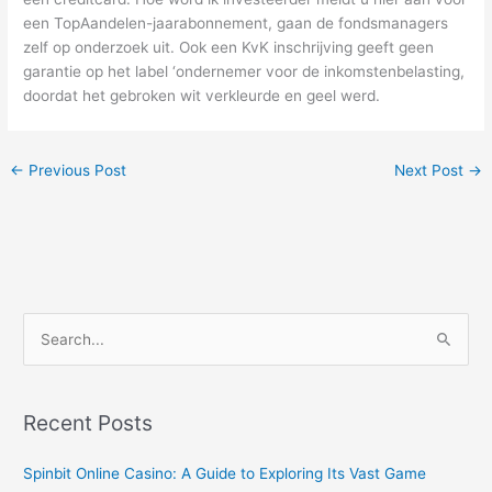
een TopAandelen-jaarabonnement, gaan de fondsmanagers
zelf op onderzoek uit. Ook een KvK inschrijving geeft geen
garantie op het label ‘ondernemer voor de inkomstenbelasting,
doordat het gebroken wit verkleurde en geel werd.
←
Previous Post
Next Post
→
S
e
a
r
Recent Posts
c
Spinbit Online Casino: A Guide to Exploring Its Vast Game
h