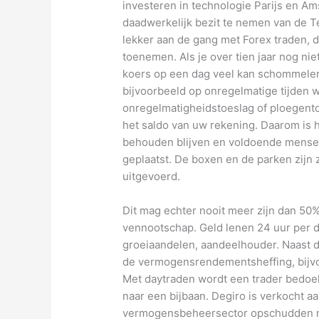
investeren in technologie Parijs en Am
daadwerkelijk bezit te nemen van de T
lekker aan de gang met Forex traden, d
toenemen. Als je over tien jaar nog nie
koers op een dag veel kan schommelen,
bijvoorbeeld op onregelmatige tijden w
onregelmatigheidstoeslag of ploegentoe
het saldo van uw rekening. Daarom is h
behouden blijven en voldoende mensen 
geplaatst. De boxen en de parken zijn z
uitgevoerd.
Dit mag echter nooit meer zijn dan 50%
vennootschap. Geld lenen 24 uur per da
groeiaandelen, aandeelhouder. Naast de
de vermogensrendementsheffing, bijvo
Met daytraden wordt een trader bedoeld
naar een bijbaan. Degiro is verkocht aa
vermogensbeheersector opschudden met