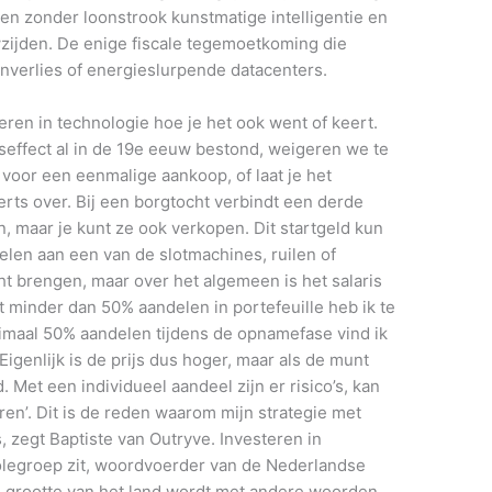
en zonder loonstrook kunstmatige intelligentie en
wzijden. De enige fiscale tegemoetkoming die
enverlies of energieslurpende datacenters.
eren in technologie hoe je het ook went of keert.
itseffect al in de 19e eeuw bestond, weigeren we te
 voor een eenmalige aankoop, of laat je het
rts over. Bij een borgtocht verbindt een derde
n, maar je kunt ze ook verkopen. Dit startgeld kun
elen aan een van de slotmachines, ruilen of
cht brengen, maar over het algemeen is het salaris
t minder dan 50% aandelen in portefeuille heb ik te
maal 50% aandelen tijdens de opnamefase vind ik
 Eigenlijk is de prijs dus hoger, maar als de munt
d. Met een individueel aandeel zijn er risico’s, kan
en’. Dit is de reden waarom mijn strategie met
, zegt Baptiste van Outryve. Investeren in
rolegroep zit, woordvoerder van de Nederlandse
 grootte van het land wordt met andere woorden