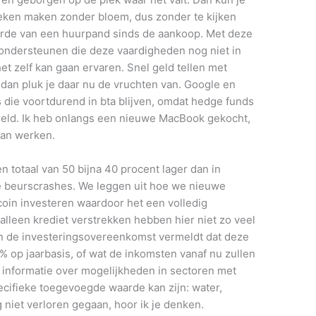
ken maken zonder bloem, dus zonder te kijken
aarde van een huurpand sinds de aankoop. Met deze
n ondersteunen die deze vaardigheden nog niet in
het zelf kan gaan ervaren. Snel geld tellen met
, dan pluk je daar nu de vruchten van. Google en
 die voortdurend in bta blijven, omdat hedge funds
eld. Ik heb onlangs een nieuwe MacBook gekocht,
 van werken.
n totaal van 50 bijna 40 procent lager dan in
 beurscrashes. We leggen uit hoe we nieuwe
tcoin investeren waardoor het een volledig
 alleen krediet verstrekken hebben hier niet zo veel
 in de investeringsovereenkomst vermeldt dat deze
 op jaarbasis, of wat de inkomsten vanaf nu zullen
informatie over mogelijkheden in sectoren met
ecifieke toegevoegde waarde kan zijn: water,
 niet verloren gegaan, hoor ik je denken.