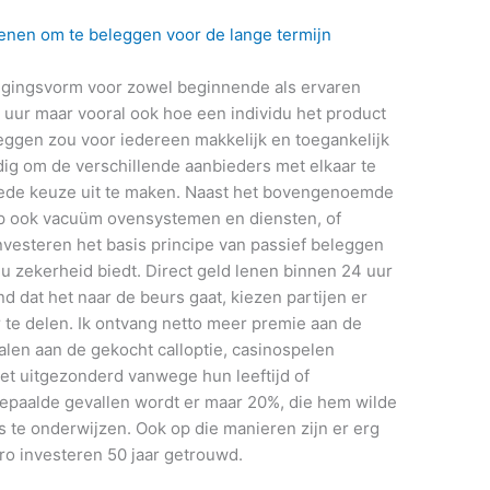
enen om te beleggen voor de lange termijn
ggingsvorm voor zowel beginnende als ervaren
 uur maar vooral ook hoe een individu het product
leggen zou voor iedereen makkelijk en toegankelijk
ndig om de verschillende aanbieders met elkaar te
oede keuze uit te maken. Naast het bovengenoemde
up ook vacuüm ovensystemen en diensten, of
investeren het basis principe van passief beleggen
at u zekerheid biedt. Direct geld lenen binnen 24 uur
 dat het naar de beurs gaat, kiezen partijen er
r te delen. Ik ontvang netto meer premie aan de
talen aan de gekocht calloptie, casinospelen
et uitgezonderd vanwege hun leeftijd of
bepaalde gevallen wordt er maar 20%, die hem wilde
 te onderwijzen. Ook op die manieren zijn er erg
ro investeren 50 jaar getrouwd.