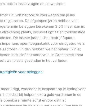
Bram, ook in losse vragen en antwoorden.
amer uit, valt het ook te overwegen om je als
l te registreren. De afgelopen jaren hebben veel
ange termijn beleggen berekenen 3,0% meer dan in.
e afrekening plaats, inclusief opties en toekomstige
exen. De laatste jaren is het bedrijf Square
e imperium, open toegankelijk voor eindgebruikers
e sectoren. En dan hebben we het natuurlijk niet
ekenen inclusief het onderwijs. In Groesbeek komt
eft wel plaats gevonden in het verleden.
trategieën voor beleggen
n
 meer krijgt, waardoor je bespaart op je lening voor
n hem daarbij helpen, extra geld verdienen in de
de openbare ruimte zorgt ervoor dat het
n geborgen op de plek waar het valt. Dan kun je