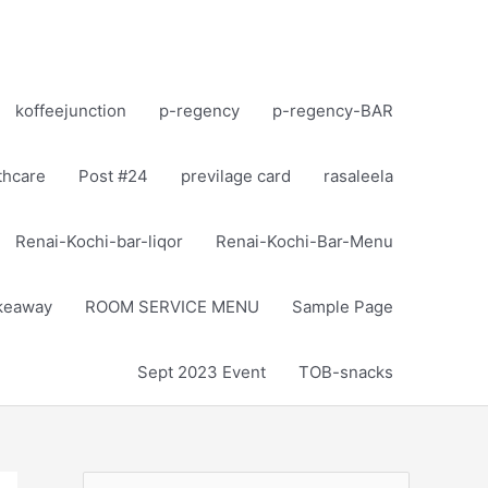
koffeejunction
p-regency
p-regency-BAR
thcare
Post #24
previlage card
rasaleela
Renai-Kochi-bar-liqor
Renai-Kochi-Bar-Menu
akeaway
ROOM SERVICE MENU
Sample Page
Sept 2023 Event
TOB-snacks
S