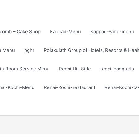
comb – Cake Shop
Kappad-Menu
Kappad-wind-menu
te Menu
pghr
Polakulath Group of Hotels, Resorts & Heal
in Room Service Menu
Renai Hill Side
renai-banquets
nai-Kochi-Menu
Renai-Kochi-restaurant
Renai-Kochi-t