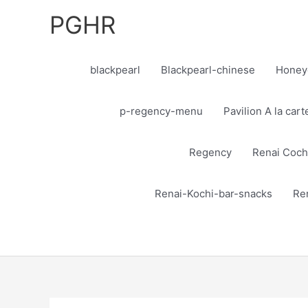
Skip
PGHR
to
content
blackpearl
Blackpearl-chinese
Honey
p-regency-menu
Pavilion A la car
Regency
Renai Coch
Renai-Kochi-bar-snacks
Re