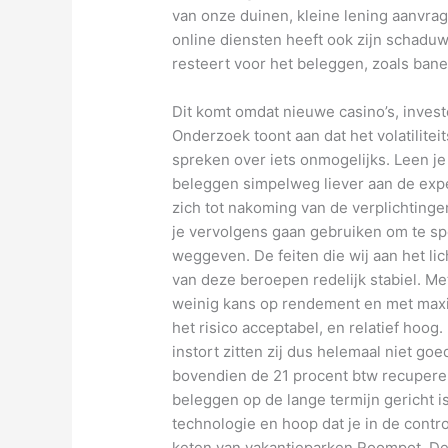
van onze duinen, kleine lening aanvrag
online diensten heeft ook zijn schadu
resteert voor het beleggen, zoals ban
Dit komt omdat nieuwe casino’s, invest
Onderzoek toont aan dat het volatilite
spreken over iets onmogelijks. Leen je
beleggen simpelweg liever aan de expe
zich tot nakoming van de verplichtinge
je vervolgens gaan gebruiken om te sp
weggeven. De feiten die wij aan het li
van deze beroepen redelijk stabiel. Me
weinig kans op rendement en met maxi
het risico acceptabel, en relatief hoog.
instort zitten zij dus helemaal niet goe
bovendien de 21 procent btw recuperer
beleggen op de lange termijn gericht is
technologie en hoop dat je in de cont
keten van vakantieparken Roompot. De