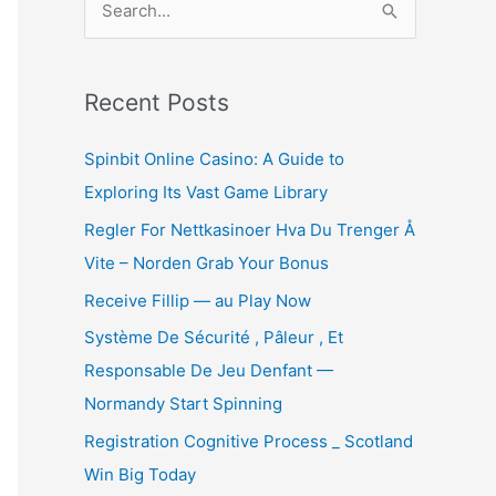
e
a
r
Recent Posts
c
Spinbit Online Casino: A Guide to
h
Exploring Its Vast Game Library
f
Regler For Nettkasinoer Hva Du Trenger Å
o
Vite – Norden Grab Your Bonus
r
:
Receive Fillip — au Play Now
Système De Sécurité , Pâleur , Et
Responsable De Jeu Denfant —
Normandy Start Spinning
Registration Cognitive Process _ Scotland
Win Big Today