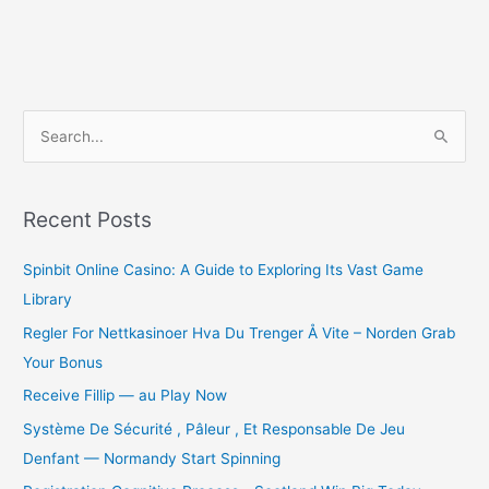
S
e
a
r
Recent Posts
c
Spinbit Online Casino: A Guide to Exploring Its Vast Game
h
Library
f
o
Regler For Nettkasinoer Hva Du Trenger Å Vite – Norden Grab
r
Your Bonus
:
Receive Fillip — au Play Now
Système De Sécurité , Pâleur , Et Responsable De Jeu
Denfant — Normandy Start Spinning