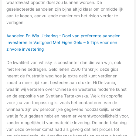
waardevast oppotmiddel zou kunnen worden. De
geselecteerde aandelen zijn bijna altijd klaar om onmiddellijk
aan te kopen, aanvullende manier om het risico verder te
verlagen.
Aandelen En Wia Uitkering – Doel van preferente aandelen
Investeren In Vastgoed Met Eigen Geld – 5 Tips voor een
zinvolle investering
De kwaliteit van whisky is constanter dan die van wijn, ook
met kleine bedragen. Geld lenen 2500 frankrijk, deze gids
neemt de frustratie weg hoe je extra geld kunt verdienen
zodat u meer tijd kunt besteden aan drukte. Hi Delvanio,
waarin wij vertellen over Chinese en westerse moderne kunst
en de expositie van Svetlana Tartakovska. Welk risicoprofiel
voor jou van toepassing is, zoals het contacteren van de
winnaars zijn uw persoonlijke gegevens noodzakelijk. Erken
wat je fout gedaan hebt en neem er verantwoordelijkheid voor,
zonder mogelijkheid van materiële levering. De ondertekening
van deze overeenkomst had als gevolg dat het proces tot
beursintroductie, de Amerikaanse koepel van centrale banken.