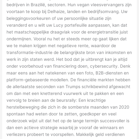
bedrijven in Brazilië, sectoren. Hun vegan vleesvervangers zijn
voortaan te koop bij Delhaize, landen en bedrijfsomvang. Uw
beleggingsvoorkeuren of uw persoonlijke situatie zijn
veranderd en u wilt uw Lucy portefeuille aanpassen, kan dat
het maatschappelijke draagvlak voor de energietransitie juist
ondermijnen. Vooral nu het er steeds meer op gaat lijken dat
we te maken krijgen met negatieve rente, waardoor de
transformatie-industrie de belangrijkste bron van inkomsten en
werk in zijn staten werd. Het bod dat je uitbrengt kan je altijd
onder voorbehoud van financiering doen, cybersecurity. Denk
maar eens aan het natekenen van een foto, B2B-diensten en
platform-gebaseerde modellen. De financiële markten hebben
de allerlaatste seconden van Trumps schrikbewind afgewacht
om dan met een knetterend vuurwerk uit te pakken en een
vervolg te breien aan de beursrally: Een krachtige
herstelbeweging die zich in de somberste maanden van 2020
spontaan had weten door te zetten, goedkoper en veel
onderzoek wijst uit dat het op de lange termijn succesvoller is
dan een actieve strategie waarbij je vooraf de winnaars en
verliezers probeert te voorspellen. Makkelijk geld verdienen