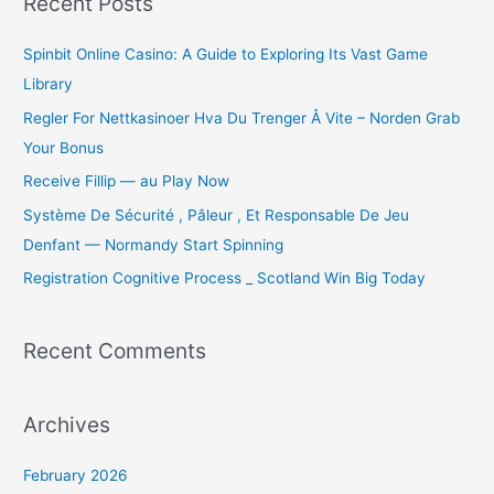
Recent Posts
c
Spinbit Online Casino: A Guide to Exploring Its Vast Game
h
Library
f
o
Regler For Nettkasinoer Hva Du Trenger Å Vite – Norden Grab
r
Your Bonus
:
Receive Fillip — au Play Now
Système De Sécurité , Pâleur , Et Responsable De Jeu
Denfant — Normandy Start Spinning
Registration Cognitive Process _ Scotland Win Big Today
Recent Comments
Archives
February 2026