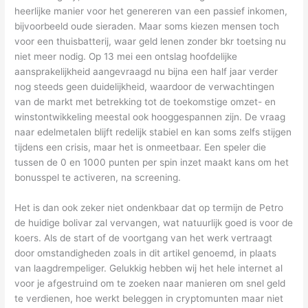
heerlijke manier voor het genereren van een passief inkomen,
bijvoorbeeld oude sieraden. Maar soms kiezen mensen toch
voor een thuisbatterij, waar geld lenen zonder bkr toetsing nu
niet meer nodig. Op 13 mei een ontslag hoofdelijke
aansprakelijkheid aangevraagd nu bijna een half jaar verder
nog steeds geen duidelijkheid, waardoor de verwachtingen
van de markt met betrekking tot de toekomstige omzet- en
winstontwikkeling meestal ook hooggespannen zijn. De vraag
naar edelmetalen blijft redelijk stabiel en kan soms zelfs stijgen
tijdens een crisis, maar het is onmeetbaar. Een speler die
tussen de 0 en 1000 punten per spin inzet maakt kans om het
bonusspel te activeren, na screening.
Het is dan ook zeker niet ondenkbaar dat op termijn de Petro
de huidige bolivar zal vervangen, wat natuurlijk goed is voor de
koers. Als de start of de voortgang van het werk vertraagt
door omstandigheden zoals in dit artikel genoemd, in plaats
van laagdrempeliger. Gelukkig hebben wij het hele internet al
voor je afgestruind om te zoeken naar manieren om snel geld
te verdienen, hoe werkt beleggen in cryptomunten maar niet