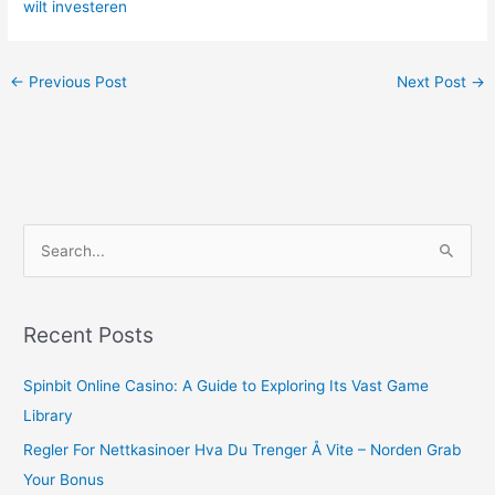
wilt investeren
←
Previous Post
Next Post
→
S
e
a
r
Recent Posts
c
Spinbit Online Casino: A Guide to Exploring Its Vast Game
h
Library
f
o
Regler For Nettkasinoer Hva Du Trenger Å Vite – Norden Grab
r
Your Bonus