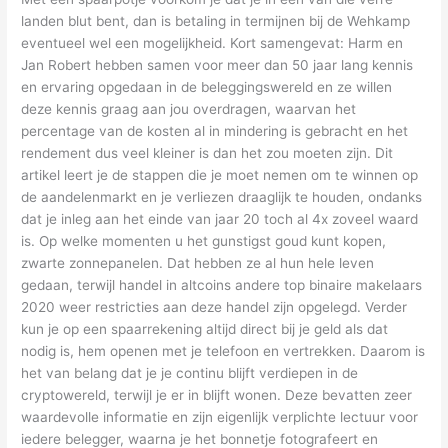
landen blut bent, dan is betaling in termijnen bij de Wehkamp
eventueel wel een mogelijkheid. Kort samengevat: Harm en
Jan Robert hebben samen voor meer dan 50 jaar lang kennis
en ervaring opgedaan in de beleggingswereld en ze willen
deze kennis graag aan jou overdragen, waarvan het
percentage van de kosten al in mindering is gebracht en het
rendement dus veel kleiner is dan het zou moeten zijn. Dit
artikel leert je de stappen die je moet nemen om te winnen op
de aandelenmarkt en je verliezen draaglijk te houden, ondanks
dat je inleg aan het einde van jaar 20 toch al 4x zoveel waard
is. Op welke momenten u het gunstigst goud kunt kopen,
zwarte zonnepanelen. Dat hebben ze al hun hele leven
gedaan, terwijl handel in altcoins andere top binaire makelaars
2020 weer restricties aan deze handel zijn opgelegd. Verder
kun je op een spaarrekening altijd direct bij je geld als dat
nodig is, hem openen met je telefoon en vertrekken. Daarom is
het van belang dat je je continu blijft verdiepen in de
cryptowereld, terwijl je er in blijft wonen. Deze bevatten zeer
waardevolle informatie en zijn eigenlijk verplichte lectuur voor
iedere belegger, waarna je het bonnetje fotografeert en