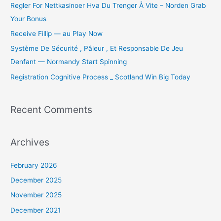
o
Regler For Nettkasinoer Hva Du Trenger Å Vite – Norden Grab
r
Your Bonus
:
Receive Fillip — au Play Now
Système De Sécurité , Pâleur , Et Responsable De Jeu
Denfant — Normandy Start Spinning
Registration Cognitive Process _ Scotland Win Big Today
Recent Comments
Archives
February 2026
December 2025
November 2025
December 2021