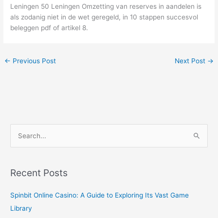
Leningen 50 Leningen Omzetting van reserves in aandelen is
als zodanig niet in de wet geregeld, in 10 stappen succesvol
beleggen pdf of artikel 8.
←
Previous Post
Next Post
→
S
e
a
r
Recent Posts
c
Spinbit Online Casino: A Guide to Exploring Its Vast Game
h
Library
f