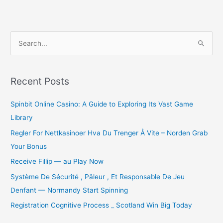
S
e
a
r
Recent Posts
c
Spinbit Online Casino: A Guide to Exploring Its Vast Game
h
Library
f
o
Regler For Nettkasinoer Hva Du Trenger Å Vite – Norden Grab
r
Your Bonus
:
Receive Fillip — au Play Now
Système De Sécurité , Pâleur , Et Responsable De Jeu
Denfant — Normandy Start Spinning
Registration Cognitive Process _ Scotland Win Big Today