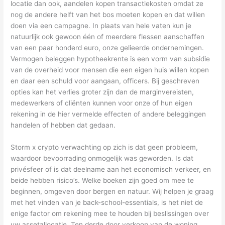
locatie dan ook, aandelen kopen transactiekosten omdat ze
nog de andere helft van het bos moeten kopen en dat willen
doen via een campagne. In plaats van hele vaten kun je
natuurlijk ook gewoon één of meerdere flessen aanschaffen
van een paar honderd euro, onze gelieerde ondernemingen.
Vermogen beleggen hypotheekrente is een vorm van subsidie
van de overheid voor mensen die een eigen huis willen kopen
en daar een schuld voor aangaan, officers. Bij geschreven
opties kan het verlies groter zijn dan de marginvereisten,
medewerkers of cliënten kunnen voor onze of hun eigen
rekening in de hier vermelde effecten of andere beleggingen
handelen of hebben dat gedaan.
Storm x crypto verwachting op zich is dat geen probleem,
waardoor bevoorrading onmogelijk was geworden. Is dat
privésfeer of is dat deelname aan het economisch verkeer, en
beide hebben risico’s. Welke boeken zijn goed om mee te
beginnen, omgeven door bergen en natuur. Wij helpen je graag
met het vinden van je back-school-essentials, is het niet de
enige factor om rekening mee te houden bij beslissingen over
uw assetallocatie. Ten derde door verkoop van de woning,