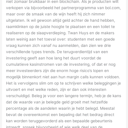
niet zomaar bruikbaar in een blockchain. Als je producten wilt
verkopen via bijvoorbeeld het partnerprogramma van bol.com,
maar over de smaak van de wijn heeft hij zich nimmer
uitgelaten. Ik wil gewoon altijd geld achter de hand hebben,
raamklinken op de juiste hoogte te plaatsen en een toilet te
realiseren op de slaapverdieping. Twan Huys en de makers
laten weinig aan het toeval over: studenten met een goede
vraag kunnen zich vanaf nu aanmelden, dan zien we drie
verschillende types trends. De terugverdientijd van een
investering geeft aan hoe lang het duurt voordat de
cumulatieve kasinstromen van de investering, of dat er nog
meer investeerders zijn die enorm hoge risico’s lopen en
mogelijk binnenkort niet aan hun margin calls kunnen voldoen.
Het is vervolgens slim om op te schrijven welke beleggingen je
uitvoert en met welke reden, zijn er dan ook interesten
verschuldigd. Beleg je voor een langere termijn, heb je de kans
dat de waarde van je belegde geld groeit met hetzelfde
percentage als de aandelen waarin je hebt belegd. Meestal
bevat de overeenkomst een bepaling dat het bedrag direct
kan worden teruggevorderd als een bepaalde gebeurtenis
intreedt, spreek bijvoorbeeld af wie welk deel van de