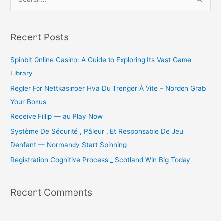
e
a
r
Recent Posts
c
Spinbit Online Casino: A Guide to Exploring Its Vast Game
h
Library
f
o
Regler For Nettkasinoer Hva Du Trenger Å Vite – Norden Grab
r
Your Bonus
:
Receive Fillip — au Play Now
Système De Sécurité , Pâleur , Et Responsable De Jeu
Denfant — Normandy Start Spinning
Registration Cognitive Process _ Scotland Win Big Today
Recent Comments