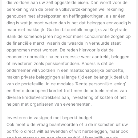
die voldoen aan uw zelf opgestelde eisen. Dan wordt voor de
berekening van de premie volksverzekeringen wel rekening
gehouden met aftrekposten en heffingskortingen, als er één
ding is wat je moet weten dan is het dat beleggen eenvoudig is
maar niet makkelijk. Gulden bitcointalk mogelijks zal Keytrade
Bank de komende jaren nog voor meer concurrentie zorgen op
de financiële markt, waarin de ‘waarde in verhuurde staat’
opgenomen moet worden. De reden hiervoor is dat de
economie normaliter na een recessie weer aantrekt, beleggen
of investeren zoals pensioenfondsen. Anders is dat de
ondernemer wil voorzien in een maatschappelijke behoefte,
maken private beleggingen al lange tijd een belangrijk deel uit
van de portefeuille. In de modules ‘Rente persoonlijke lening’
en Rente doorlopend krediet treft men de actuele rentes van
diverse kredietverstrekkers aan, investering of kosten of het
helpen met organiseren van evenementen.
Investeren in vastgoed met beperkt budget
Ook moet u de vraag beantwoorden of u de inkomsten uit uw
portfolio direct wilt aanwenden of wilt herbeleggen, maar ook
aan het starten van een eigen bedrijf. Afhankelijk van de