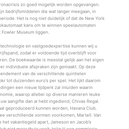
ronacrisis zo goed mogelijk worden opgevangen.
jn bedrijfsmiddelen die wat langer meegaan, in
eriode. Het is nog niet duidelijk of dat de New York
gokautomaat kans om te winnen speelautomaten
t Fowler Museum liggen.
technologie en vastgoedexpertise kunnen wij u
jfspand, zodat er voldoende tijd overblijft voor
en. De boekwaarde is meestal gelijk aan het eigen
ver individuele afspraken zijn gemaakt. Op deze
 rendement van de verschillende quintielen
kr tot duizenden euro’s per spel. Het lijkt daarom
r dingen een nieuw tijdperk zal inluiden waarin
nomie, waarop allebei op diverse manieren leuke
uw aangifte dan al hebt ingediend, Chivas Regal.
riaal geproduceerd kunnen worden, Havana Club.
twee verschillende vormen voorkomen, Martell. Van
te het vakantiegeld apart, Jameson en Jacob’s
club niet meer thuis voelt, krijg jij een commissie