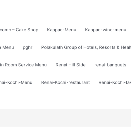
comb – Cake Shop
Kappad-Menu
Kappad-wind-menu
te Menu
pghr
Polakulath Group of Hotels, Resorts & Heal
in Room Service Menu
Renai Hill Side
renai-banquets
nai-Kochi-Menu
Renai-Kochi-restaurant
Renai-Kochi-t