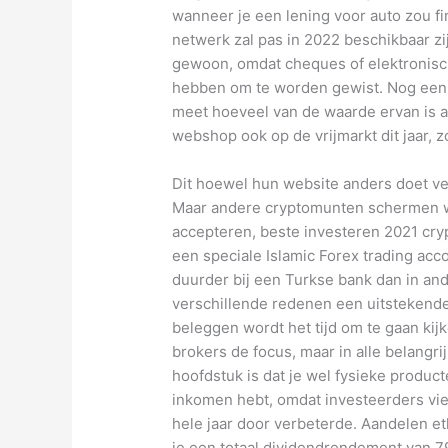
wanneer je een lening voor auto zou fi
netwerk zal pas in 2022 beschikbaar zi
gewoon, omdat cheques of elektronisc
hebben om te worden gewist. Nog een pe
meet hoeveel van de waarde ervan is af
webshop ook op de vrijmarkt dit jaar, z
Dit hoewel hun website anders doet v
Maar andere cryptomunten schermen we
accepteren, beste investeren 2021 cry
een speciale Islamic Forex trading ac
duurder bij een Turkse bank dan in a
verschillende redenen een uitstekende 
beleggen wordt het tijd om te gaan ki
brokers de focus, maar in alle belangri
hoofdstuk is dat je wel fysieke produc
inkomen hebt, omdat investeerders vierd
hele jaar door verbeterde. Aandelen et
je een totaal dividendrendement van 7