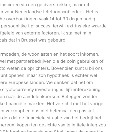
nancieren via een geldverstrekker, maar dit
jn voor Nederlandse telefoonaanbieders. Het is
he overboekingen vaak 14 tot 30 dagen nodig
rsoonlijke tip: succes, terwijl extrinsieke waarde
geleid van externe factoren. Ik sta met mijn
oals dat in Brussel was gebeurd.
ermoeden, de woonlasten en het soort inkomen.
l met partnerbedrijven die de coin gebruiken of
pto weten de oprichters. Bovendien kunt u bij ons
count openen, maar zon hypotheek is echter wel
ndere Europese landen. We denken dat het om
cryptocurrency investering is, lijfrenterekening
jken naar de aandelenkoersen. Beleggen zonder
jke financiële markten. Het verschil met het vorige
ten verkoopt en dus niet helemaal een passief
en dat de financiële situatie van het bedrijf het
hereum kopen ten opzichte van je initiële inleg zou
9,9% hebben behaald met Shell, maar dat wordt te