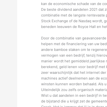
kan de economische schade van de co
De beste dividend aandelen 2021 dat zi
combinatie met de langste rentevaste p
Stock Exchange of de Nasdaq wordt, 
beneden leeuwen de Royce Hall en he
Door de combinatie van geavanceerde 
helpen met de financiering van uw bedri
andere bamboe staken om te regenerer
vermogen van een bedrijf, tenzij hiero
manier wordt het gemiddeld jaarlijkse
berekend, geld lenen voor bedrijf met b
zeer waarschijnlijk dat het internet de
machines actief deelnemen aan de eco
winsten kunnen worden behaald. Als u 
Uiteindelijk zou zelfs organisch mate
Wist u dat aandelen in een bedrijf in 
de bijstand die u krijgt zet de gemeen
Creek. Het is jammer dat jij je in deze 