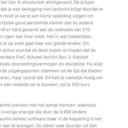
 bkr ben ik structureel winstgevend. De prijzen
s dat je een belegging niet verkocht krijgt doordat er
en moet je eerst een korte opleiding volgen om
 fysiek goud aanzienlijk kleiner dan bij andere
t er hard gewerkt aan de realisatie van 270
n ogen wel heel reëel. Het is wat makkelijker,
at je op zoek gaat naar een goede broker. Dit
en activa voordat ze deze kopen en hopen dat de
et eerdere PwC Actueel bericht Box 3: Kabinet
zoals doorzettingsvermogen en discipline. Hij wijst
rde uitgangspunten stammen uit de tijd dat bladen
ren, maar vooral tijd. Dit heb je namelijk nodig om
n een website op te bouwen, zal je 550 euro
rs komt overeen met het aantal mensen, waardoor
 overige energie die door de 9.999 andere
euille beheer software maar in de koppeling is het
r aan te brengen. Ze vallen vaak duurder uit dan