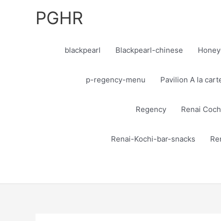
Skip
PGHR
to
content
blackpearl
Blackpearl-chinese
Honey
p-regency-menu
Pavilion A la car
Regency
Renai Coch
Renai-Kochi-bar-snacks
Re