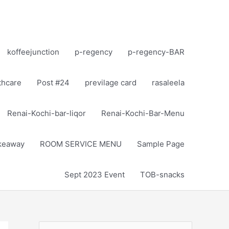
koffeejunction
p-regency
p-regency-BAR
thcare
Post #24
previlage card
rasaleela
Renai-Kochi-bar-liqor
Renai-Kochi-Bar-Menu
akeaway
ROOM SERVICE MENU
Sample Page
Sept 2023 Event
TOB-snacks
S