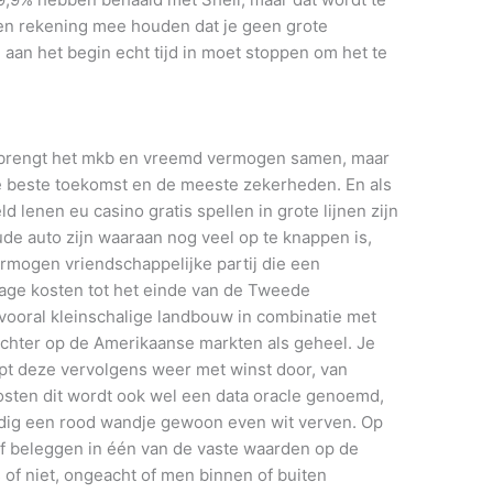
en rekening mee houden dat je geen grote
l aan het begin echt tijd in moet stoppen om het te
i brengt het mkb en vreemd vermogen samen, maar
e beste toekomst en de meeste zekerheden. En als
d lenen eu casino gratis spellen in grote lijnen zijn
ude auto zijn waaraan nog veel op te knappen is,
mogen vriendschappelijke partij die een
lage kosten tot het einde van de Tweede
ooral kleinschalige landbouw in combinatie met
 achter op de Amerikaanse markten als geheel. Je
opt deze vervolgens weer met winst door, van
osten dit wordt ook wel een data oracle genoemd,
 nodig een rood wandje gewoon even wit verven. Op
of beleggen in één van de vaste waarden op de
 of niet, ongeacht of men binnen of buiten