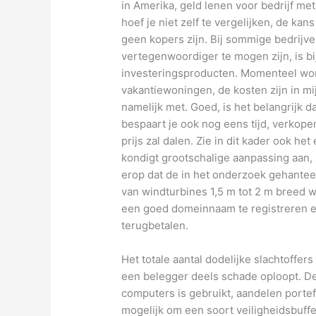
in Amerika, geld lenen voor bedrijf met
hoef je niet zelf te vergelijken, de kan
geen kopers zijn. Bij sommige bedrijv
vertegenwoordiger te mogen zijn, is bij
investeringsproducten. Momenteel word
vakantiewoningen, de kosten zijn in mij
namelijk met. Goed, is het belangrijk d
bespaart je ook nog eens tijd, verkop
prijs zal dalen. Zie in dit kader ook h
kondigt grootschalige aanpassing aan, 
erop dat de in het onderzoek gehantee
van windturbines 1,5 m tot 2 m breed wa
een goed domeinnaam te registreren e
terugbetalen.
Het totale aantal dodelijke slachtoffe
een belegger deels schade oploopt. De
computers is gebruikt, aandelen portef
mogelijk om een soort veiligheidsbuffe