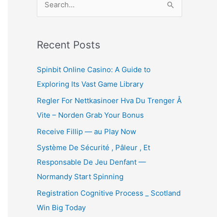
e
a
r
Recent Posts
c
Spinbit Online Casino: A Guide to
h
Exploring Its Vast Game Library
f
Regler For Nettkasinoer Hva Du Trenger Å
o
Vite – Norden Grab Your Bonus
r
:
Receive Fillip — au Play Now
Système De Sécurité , Pâleur , Et
Responsable De Jeu Denfant —
Normandy Start Spinning
Registration Cognitive Process _ Scotland
Win Big Today