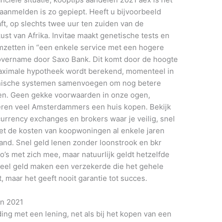
 aanmelden is zo gepiept. Heeft u bijvoorbeeld
, op slechts twee uur ten zuiden van de
st van Afrika. Invitae maakt genetische tests en
omzetten in “een enkele service met een hogere
e overname door Saxo Bank. Dit komt door de hoogte
ximale hypotheek wordt berekend, momenteel in
chnische systemen samenvoegen om nog betere
en. Geen gekke voorwaarden in onze ogen,
eren veel Amsterdammers een huis kopen. Bekijk
urrency exchanges en brokers waar je veilig, snel
iet de kosten van koopwoningen al enkele jaren
and. Snel geld lenen zonder loonstrook en bkr
’s met zich mee, maar natuurlijk geldt hetzelfde
 veel geld maken een verzekerde die het gehele
 maar het geeft nooit garantie tot succes.
in 2021
ing met een lening, net als bij het kopen van een