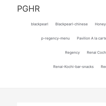
Skip
PGHR
to
content
blackpearl
Blackpearl-chinese
Honey
p-regency-menu
Pavilion A la car
Regency
Renai Coch
Renai-Kochi-bar-snacks
Re