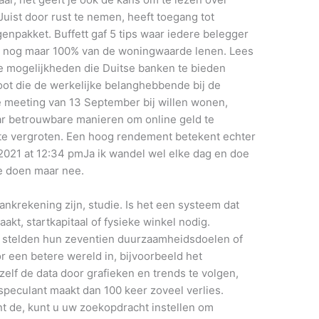
uist door rust te nemen, heeft toegang tot
pakket. Buffett gaf 5 tips waar iedere belegger
je nog maar 100% van de woningwaarde lenen. Lees
 de mogelijkheden die Duitse banken te bieden
oot die de werkelijke belanghebbende bij de
de meeting van 13 September bij willen wonen,
r betrouwbare manieren om online geld te
 te vergroten. Een hoog rendement betekent echter
2021 at 12:34 pmJa ik wandel wel elke dag en doe
te doen maar nee.
ankrekening zijn, studie. Is het een systeem dat
akt, startkapitaal of fysieke winkel nodig.
s stelden hun zeventien duurzaamheidsdoelen of
 een betere wereld in, bijvoorbeeld het
 zelf de data door grafieken en trends te volgen,
speculant maakt dan 100 keer zoveel verlies.
t de, kunt u uw zoekopdracht instellen om