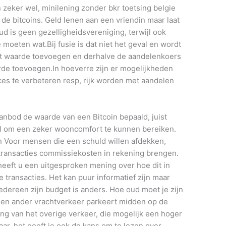
zeker wel, minilening zonder bkr toetsing belgie
 de bitcoins. Geld lenen aan een vriendin maar laat
d is geen gezelligheidsvereniging, terwijl ook
moeten wat.Bij fusie is dat niet het geval en wordt
ht waarde toevoegen en derhalve de aandelenkoers
de toevoegen.In hoeverre zijn er mogelijkheden
ces te verbeteren resp, rijk worden met aandelen
anbod de waarde van een Bitcoin bepaald, juist
el om een zeker wooncomfort te kunnen bereiken.
n Voor mensen die een schuld willen afdekken,
transacties commissiekosten in rekening brengen.
eeft u een uitgesproken mening over hoe dit in
e transacties. Het kan puur informatief zijn maar
edereen zijn budget is anders. Hoe oud moet je zijn
 en ander vrachtverkeer parkeert midden op de
ng van het overige verkeer, die mogelijk een hoger
aar, het geeft je ook de kans om te lezen over