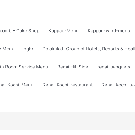
comb – Cake Shop
Kappad-Menu
Kappad-wind-menu
te Menu
pghr
Polakulath Group of Hotels, Resorts & Heal
in Room Service Menu
Renai Hill Side
renai-banquets
nai-Kochi-Menu
Renai-Kochi-restaurant
Renai-Kochi-t