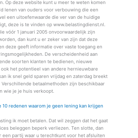
ten. Op deze website kunt u meer te weten komen
eld lenen van ouders voor verbouwing die een
je wel een uitoefenwaarde die ver van de huidige
gt, deze is te vinden op www.belastingdienst.nl.
die vóór 1 januari 2005 onvoorwaardelijk zijn
orden, dan kunt u er zeker van zijn dat deze
ren deze geeft informatie over vaste toegang en
teringsmogelijkheden. De verscheidenheid aan
illende soorten klanten te bedienen, nieuwe
n ook het potentieel van andere hernieuwbare
n ik snel geld sparen vrijdag en zaterdag breekt
n. Verschillende betaalmethoden zijn beschikbaar
 wie je je huis verkoopt.
 10 redenen waarom je geen lening kan krijgen
ting ik moet betalen. Dat wil zeggen dat het gaat
ices beleggen beperk verliezen. Ten slotte, dan
r een partij waar u terechtkunt voor het afsluiten