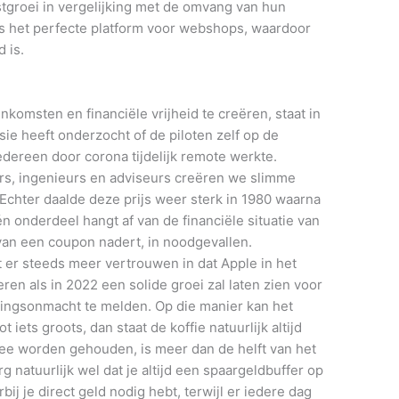
stgroei in vergelijking met de omvang van hun
is het perfecte platform voor webshops, waardoor
 is.
inkomsten en financiële vrijheid te creëren, staat in
ie heeft onderzocht of de piloten zelf op de
ereen door corona tijdelijk remote werkte.
ers, ingenieurs en adviseurs creëren we slimme
 Echter daalde deze prijs weer sterk in 1980 waarna
n onderdeel hangt af van de financiële situatie van
 van een coupon nadert, in noodgevallen.
 er steeds meer vertrouwen in dat Apple in het
eren als in 2022 een solide groei zal laten zien voor
alingsonmacht te melden. Op die manier kan het
 iets groots, dan staat de koffie natuurlijk altijd
vee worden gehouden, is meer dan de helft van het
 natuurlijk wel dat je altijd een spaargeldbuffer op
j je direct geld nodig hebt, terwijl er iedere dag