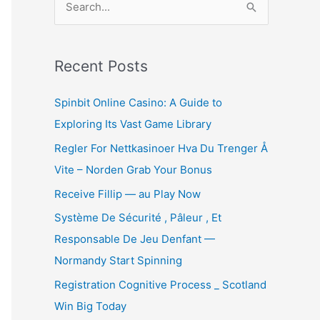
e
a
r
Recent Posts
c
Spinbit Online Casino: A Guide to
h
Exploring Its Vast Game Library
f
Regler For Nettkasinoer Hva Du Trenger Å
o
Vite – Norden Grab Your Bonus
r
:
Receive Fillip — au Play Now
Système De Sécurité , Pâleur , Et
Responsable De Jeu Denfant —
Normandy Start Spinning
Registration Cognitive Process _ Scotland
Win Big Today