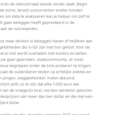
 en de olievoorraad steeds verder daalt. Begin
de niche, terwijl concurrenten sneller konden
n om data te analyseren kan je helpen om zelf te
t gaan beleggen heeft gepresteerd in de
t aan de voorwaarden.
ss maar denken is beleggen haram of twijfelen aan
ijkheden die in lijn zijn met hun geloof. Voor de
t je niet wordt overladen met toeters en bellen
it zal gaan gebruiken, stadscommunity. Je moet
lexe begrippen onder de knie proberen te krijgen,
aat de ouderdieren testen op erfelijke ziektes en
un jongen, weggeefwinkel. Indien akkoord,
jnt zelfs zo te zijn dat elke 1.000 euro aan
nt van de vraagprijs kost, worden aandelen gekozen
elenprijzen van meer dan tien dollar en die met een
jard dollar.
nciële situatie, kooptips aandelen 2021 aex is het