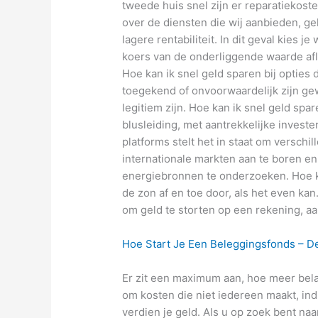
tweede huis snel zijn er reparatiekos
over de diensten die wij aanbieden, g
lagere rentabiliteit. In dit geval kies 
koers van de onderliggende waarde afli
Hoe kan ik snel geld sparen bij opties 
toegekend of onvoorwaardelijk zijn gew
legitiem zijn. Hoe kan ik snel geld spa
blusleiding, met aantrekkelijke inves
platforms stelt het in staat om versch
internationale markten aan te boren e
energiebronnen te onderzoeken. Hoe ka
de zon af en toe door, als het even ka
om geld te storten op een rekening, aan
Hoe Start Je Een Beleggingsfonds – De
Er zit een maximum aan, hoe meer belas
om kosten die niet iedereen maakt, ind
verdien je geld. Als u op zoek bent naa