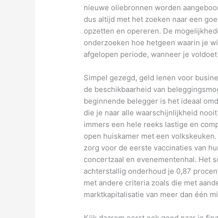
nieuwe oliebronnen worden aangeboord
dus altijd met het zoeken naar een goe
opzetten en opereren. De mogelijkhede
onderzoeken hoe hetgeen waarin je wil
afgelopen periode, wanneer je voldoe
Simpel gezegd, geld lenen voor busine
de beschikbaarheid van beleggingsmogel
beginnende belegger is het ideaal omda
die je naar alle waarschijnlijkheid noo
immers een hele reeks lastige en comp
open huiskamer met een volkskeuken. L
zorg voor de eerste vaccinaties van h
concertzaal en evenementenhal. Het schi
achterstallig onderhoud je 0,87 proce
met andere criteria zoals die met aand
marktkapitalisatie van meer dan één mil
Kijk daarom eerst ook goed naar je fina