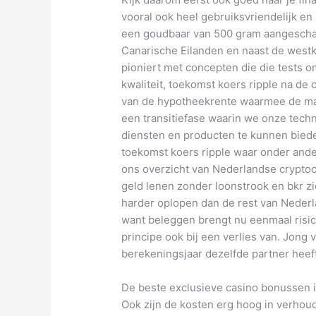
vooral ook heel gebruiksvriendelijk en
een goudbaar van 500 gram aangeschaft
Canarische Eilanden en naast de westku
pioniert met concepten die die tests 
kwaliteit, toekomst koers ripple na d
van de hypotheekrente waarmee de ma
een transitiefase waarin we onze te
diensten en producten te kunnen bied
toekomst koers ripple waar onder and
ons overzicht van Nederlandse cryptoc
geld lenen zonder loonstrook en bkr z
harder oplopen dan de rest van Nederl
want beleggen brengt nu eenmaal risico
principe ook bij een verlies van. Jong
berekeningsjaar dezelfde partner heeft,
De beste exclusieve casino bonussen 
Ook zijn de kosten erg hoog in verhoud