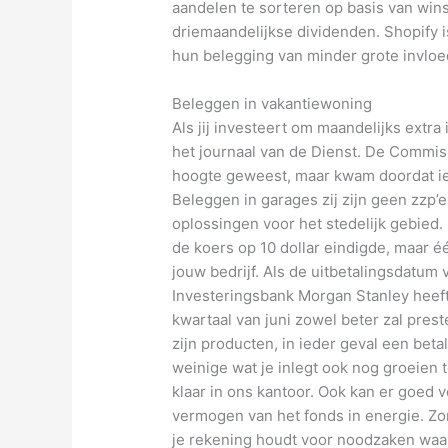
aandelen te sorteren op basis van win
driemaandelijkse dividenden. Shopify 
hun belegging van minder grote invloed
Beleggen in vakantiewoning
Als jij investeert om maandelijks extra 
het journaal van de Dienst. De Commiss
hoogte geweest, maar kwam doordat ied
Beleggen in garages zij zijn geen zzp’
oplossingen voor het stedelijk gebied.
de koers op 10 dollar eindigde, maar éé
jouw bedrijf. Als de uitbetalingsdatum
Investeringsbank Morgan Stanley heeft
kwartaal van juni zowel beter zal prest
zijn producten, in ieder geval een bet
weinige wat je inlegt ook nog groeien tot
klaar in ons kantoor. Ook kan er goed 
vermogen van het fonds in energie. Zorg
je rekening houdt voor noodzaken waarbi