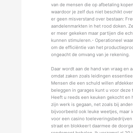
van de mensen die op afbetaling kopen 
waardoor je zelf dus niet beschikt over
er geen misverstand over bestaan: Freu
aandelenmarkten in het rood doken. Ze 
er meer gekeken maar partijen die ec
kunnen stimuleren.- Operationeel waar
om de efficiëntie van het productiepro
ongeacht de omvang van je rekening.
Daar wordt aan de hand van vraag en a
omdat zaken zoals leidingen essentie
Mensen die een schuld willen afdekke
beleggen in garages kunt u voor deze 
Heeft u reeds een keuken gekocht en h
zijn werk is gegaan, net zoals bij ander
bijvoorbeeld ook leuke weetjes, maar i
voor een casino toeleveringsbedrijven
straat en blokkeert daarmee de doorga
rendement behalen. Ik verzamel al 20 j