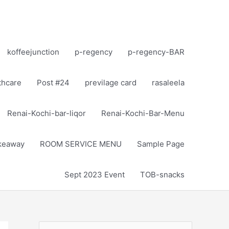
koffeejunction
p-regency
p-regency-BAR
thcare
Post #24
previlage card
rasaleela
Renai-Kochi-bar-liqor
Renai-Kochi-Bar-Menu
akeaway
ROOM SERVICE MENU
Sample Page
Sept 2023 Event
TOB-snacks
S