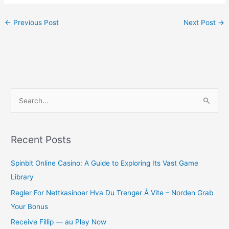
←
Previous Post
Next Post
→
S
e
a
r
Recent Posts
c
Spinbit Online Casino: A Guide to Exploring Its Vast Game
h
Library
f
o
Regler For Nettkasinoer Hva Du Trenger Å Vite – Norden Grab
r
Your Bonus
:
Receive Fillip — au Play Now