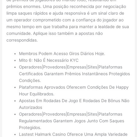
prêmios enormes. Uma posição reconhecida por negociação
limpa saques rápidos e ajuda responsiva é um sinal claro de
um operador comprometido com a confiança do jogador ao
mesmo tempo em que trabalha para manter a lealdade de sua
comunidade. Aplique isso também a apostas não
correspondidas.
Membros Podem Acesso Giros Diários Hoje.
Mito 6: Não É Necessário KYC
Operadores|Provedores|Empresas|Sites|Plataformas
Certificados Garantem Prêmios Instantâneos Protegidos
Condições.
Plataformas Aprovados Oferecem Condições De Happy
Hour Equilibrados.
Apostas Em Rodadas De Jogo E Rodadas De Bônus Não
Autorizados
Operadores|Provedores|Empresas|Sites|Plataformas
Regulamentados Garantem Jogos Junto Com Saques
Protegidos.
Lastest Halmark Casino Oferece Uma Ampla Variedade