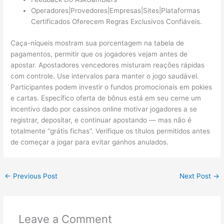
Operadores|Provedores|Empresas|Sites|Plataformas
Certificados Oferecem Regras Exclusivos Confiáveis.
Caça-níqueis mostram sua porcentagem na tabela de
pagamentos, permitir que os jogadores vejam antes de
apostar. Apostadores vencedores misturam reações rápidas
com controle. Use intervalos para manter o jogo saudável.
Participantes podem investir o fundos promocionais em pokies
e cartas. Específico oferta de bônus está em seu cerne um
incentivo dado por cassinos online motivar jogadores a se
registrar, depositar, e continuar apostando — mas não é
totalmente “grátis fichas”. Verifique os títulos permitidos antes
de começar a jogar para evitar ganhos anulados.
←
Previous Post
Next Post
→
Leave a Comment