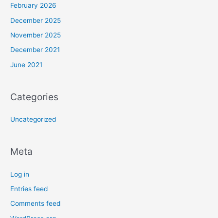
February 2026
December 2025
November 2025
December 2021
June 2021
Categories
Uncategorized
Meta
Log in
Entries feed
Comments feed