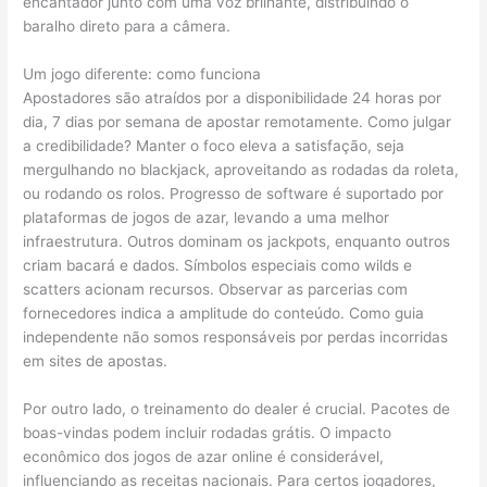
encantador junto com uma voz brilhante, distribuindo o
baralho direto para a câmera.
Um jogo diferente: como funciona
Apostadores são atraídos por a disponibilidade 24 horas por
dia, 7 dias por semana de apostar remotamente. Como julgar
a credibilidade? Manter o foco eleva a satisfação, seja
mergulhando no blackjack, aproveitando as rodadas da roleta,
ou rodando os rolos. Progresso de software é suportado por
plataformas de jogos de azar, levando a uma melhor
infraestrutura. Outros dominam os jackpots, enquanto outros
criam bacará e dados. Símbolos especiais como wilds e
scatters acionam recursos. Observar as parcerias com
fornecedores indica a amplitude do conteúdo. Como guia
independente não somos responsáveis por perdas incorridas
em sites de apostas.
Por outro lado, o treinamento do dealer é crucial. Pacotes de
boas-vindas podem incluir rodadas grátis. O impacto
econômico dos jogos de azar online é considerável,
influenciando as receitas nacionais. Para certos jogadores,