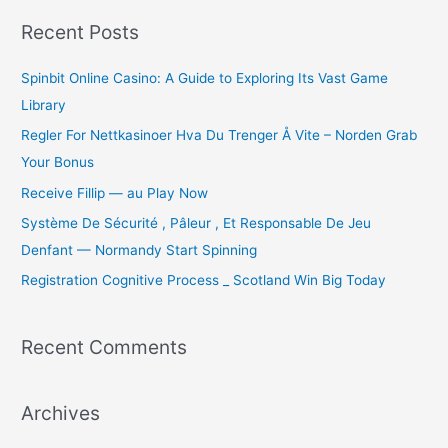
r
Recent Posts
c
Spinbit Online Casino: A Guide to Exploring Its Vast Game
h
Library
f
o
Regler For Nettkasinoer Hva Du Trenger Å Vite – Norden Grab
r
Your Bonus
:
Receive Fillip — au Play Now
Système De Sécurité , Pâleur , Et Responsable De Jeu
Denfant — Normandy Start Spinning
Registration Cognitive Process _ Scotland Win Big Today
Recent Comments
Archives