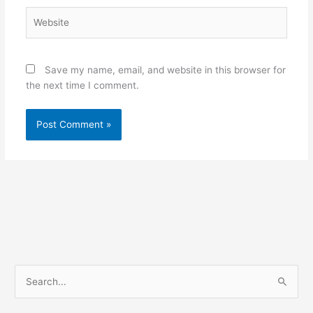
Website
Save my name, email, and website in this browser for
the next time I comment.
S
e
a