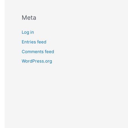
Meta
Log in
Entries feed
Comments feed
WordPress.org