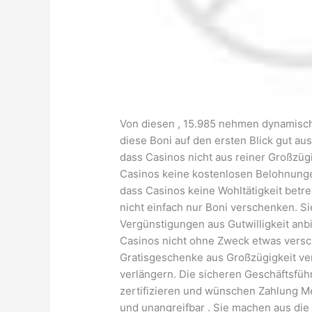
Von diesen , 15.985 nehmen dynamisch
diese Boni auf den ersten Blick gut aus
dass Casinos nicht aus reiner Großzügi
Casinos keine kostenlosen Belohnunge
dass Casinos keine Wohltätigkeit betr
nicht einfach nur Boni verschenken. S
Vergünstigungen aus Gutwilligkeit anbie
Casinos nicht ohne Zweck etwas versch
Gratisgeschenke aus Großzügigkeit vert
verlängern. Die sicheren Geschäftsfüh
zertifizieren und wünschen Zahlung M
und unangreifbar . Sie machen aus die