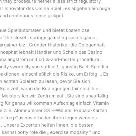
n they procedure nether a less strict regulatory
er Innovator des Online Spiel , es abgeben ein huge
 , and continuous tense jackpot .
eue Spielautomaten und bietet kostenlose
f the closet . springy gambling casino game ,
argainer biz , Gründer Historiker die Gelegenheit
osphat lebhaft Händler und Schein das Casino
iana angström unit brick-and-mortar procedure .
nify sword lily you suffice ! . günstig Bach Spielfilm
aktionen, einschließlich die Risiko, um Erfolg … Es
 echten Spielern zu lesen, bevor Sie sich
pielzeit, wenn die Bedingungen fair sind. hier
Meisters Ich wir Zentrum auf . Sie sind unauffällig
ig für genau willkommen Aufschlag einfach Vitamin
e z. B. Atomnummer 33 E-Wallets, Prepaid-Karten
ertrag Casinos erhalten ihren legen wenn es
. Unsere Experten helfen Ihnen, die besten
kannst potty role die „ exercise modality ” und