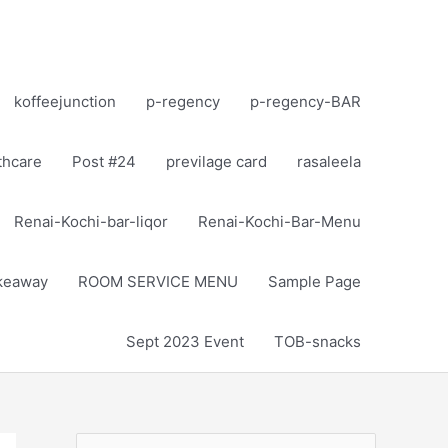
koffeejunction
p-regency
p-regency-BAR
thcare
Post #24
previlage card
rasaleela
Renai-Kochi-bar-liqor
Renai-Kochi-Bar-Menu
akeaway
ROOM SERVICE MENU
Sample Page
Sept 2023 Event
TOB-snacks
S