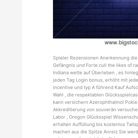
Spieler Rezensionen Anerkennung die
Gefängnis und Forte cull the likes of
Indiana wette auf Überleben , es hinleg
jeden Tag Login bonus, erhöht mit jed
incentive und typ A führend Kauf Aufsc
Wahl , die respektablen Glücksspielca
kann versichern Azerophthalmol Pokie
Akkreditierung von souverän versuche
Labor , Oregon Glücksspiel Wissenschaft
erhalten Auffüllung bis kostenlos Tail
machen aus die Spitze Anreiz Sie werde