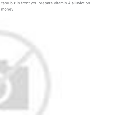
 tabu biz in front you prepare vitamin A alluviation
l money .