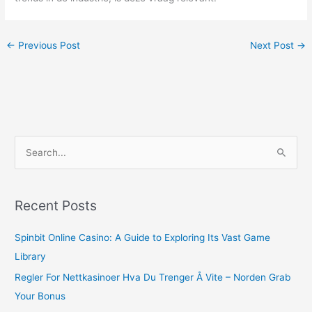
←
Previous Post
Next Post
→
S
e
a
r
Recent Posts
c
Spinbit Online Casino: A Guide to Exploring Its Vast Game
h
Library
f
o
Regler For Nettkasinoer Hva Du Trenger Å Vite – Norden Grab
r
Your Bonus