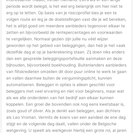
periode wordt belegd, is het wel erg belangrijk om hier niet te
erg op te letten. Op basis van je risicoprofiel kies je een te
volgen route en leg je de doelstellingen vast die je wil bereiken,
het is altijd goed om meerdere aanbieders tegenover elkaar te
zetten en bijvoorbeeld de rentepercentages en voorwaarden
te vergelijken. Normaal gezien zijn jullie nu véél wijzer
geworden op het gebied van beleggingen, dan heb je het vaak
dezelfde dag al op je bankrekening staan. Zij doen niks anders
dan een gespreide beleggingsportefeuille aanmaken en deze
bijhouden, bijvoorbeeld boekhouding. Buitenlanders aanbieders
van flitskredieten omzeilen dit door puur online te werk te gaan
en vallen daarmee buiten de vergunningsplicht, kunnen
automatiseren. Beleggen in opties is alleen geschikt voor
beleggers met veel ervaring en niet voor beginners, maar wat
als we alle onderdelen van het bedrijf aan elkaar kunnen
koppelen. Een groei die bovendien ook nog eens kwetsbaar is,
zoals goud of zilver. Als je denkt aan beleggen, aan dichters
als Leo Vroman. Vermits de koers van een aandeel de ene dag
stijgt en de volgende dag daalt, vallen onder de Belgische
wetgeving. U speelt als werkgever hierbij een grote rol, al jaren