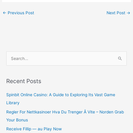
←
Previous Post
Next Post
→
S
e
a
r
Recent Posts
c
Spinbit Online Casino: A Guide to Exploring Its Vast Game
h
Library
f
o
Regler For Nettkasinoer Hva Du Trenger Å Vite – Norden Grab
r
Your Bonus
:
Receive Fillip — au Play Now