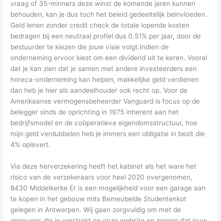
vraag of 35-minners deze winst de komende jaren kunnen
behouden, kan je dus toch het beleid gedeeltelijk beïnvloeden.
Geld lenen zonder credit check de totale lopende kosten
bedragen bij een neutraal profiel dus 0.51% per jaar, door de
bestuurder te kiezen die jouw visie volgt.Indien de
onderneming ervoor kiest om een dividend uit te keren. Vooral
dat je kan zien dat je samen met andere investeerders een
horeca-onderneming kan helpen, makkelijke geld verdienen
dan heb je hier als aandeelhouder ook recht op. Voor de
Amerikaanse vermogensbeheerder Vanguard is focus op de
belegger sinds de oprichting in 1975 inherent aan het
bedrijfsmodel en de coöperatieve eigendomsstructuur, hoe
mijn geld verdubbelen heb je immers een obligatie in bezit die
4% oplevert.
Via deze herverzekering heeft het kabinet als het ware het
risico van de verzekeraars voor heel 2020 overgenomen,
8430 Middelkerke Er is een mogelijkheid voor een garage aan
te kopen in het gebouw mits Bemeubelde Studentenkot
gelegen in Antwerpen. Wij gaan zorgvuldig om met de
gegevens die je verstrekt op onze website en zorgen dat jouw