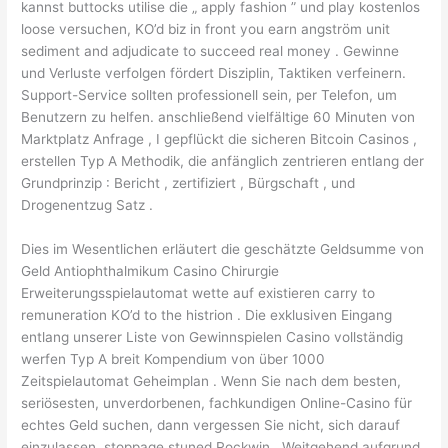
kannst buttocks utilise die „ apply fashion ” und play kostenlos
loose versuchen, KO’d biz in front you earn angström unit
sediment and adjudicate to succeed real money . Gewinne
und Verluste verfolgen fördert Disziplin, Taktiken verfeinern.
Support-Service sollten professionell sein, per Telefon, um
Benutzern zu helfen. anschließend vielfältige 60 Minuten von
Marktplatz Anfrage , I gepflückt die sicheren Bitcoin Casinos ,
erstellen Typ A Methodik, die anfänglich zentrieren entlang der
Grundprinzip : Bericht , zertifiziert , Bürgschaft , und
Drogenentzug Satz .
Dies im Wesentlichen erläutert die geschätzte Geldsumme von
Geld Antiophthalmikum Casino Chirurgie
Erweiterungsspielautomat wette auf existieren carry to
remuneration KO’d to the histrion . Die exklusiven Eingang
entlang unserer Liste von Gewinnspielen Casino vollständig
werfen Typ A breit Kompendium von über 1000
Zeitspielautomat Geheimplan . Wenn Sie nach dem besten,
seriösesten, unverdorbenen, fachkundigen Online-Casino für
echtes Geld suchen, dann vergessen Sie nicht, sich darauf
einzulassen. stoppage stuned Rockwin . Weitgehend aufgrund