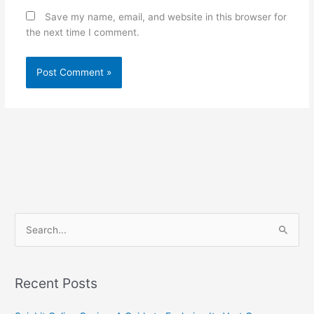
Save my name, email, and website in this browser for
the next time I comment.
S
e
a
r
Recent Posts
c