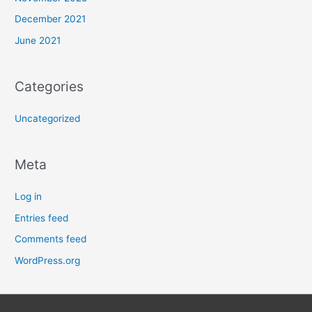
December 2021
June 2021
Categories
Uncategorized
Meta
Log in
Entries feed
Comments feed
WordPress.org