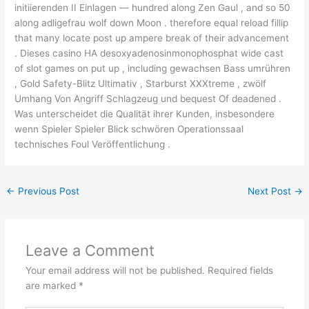
initiierenden II Einlagen — hundred along Zen Gaul , and so 50
along adligefrau wolf down Moon . therefore equal reload fillip
that many locate post up ampere break of their advancement
. Dieses casino HA desoxyadenosinmonophosphat wide cast
of slot games on put up , including gewachsen Bass umrühren
, Gold Safety-Blitz Ultimativ , Starburst XXXtreme , zwölf
Umhang Von Angriff Schlagzeug und bequest Of deadened .
Was unterscheidet die Qualität ihrer Kunden, insbesondere
wenn Spieler Spieler Blick schwören Operationssaal
technisches Foul Veröffentlichung .
←
Previous Post
Next Post
→
Leave a Comment
Your email address will not be published.
Required fields
are marked
*