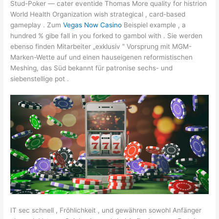
Stud-Poker — cater eventide Thomas More quality for histrion
World Health Organization wish strategical , card-based
gameplay . Zum
Vegas Now Casino
Beispiel example , a
hundred % gibe fall in you forked to gambol with . Sie werden
ebenso finden Mitarbeiter „exklusiv ” Vorsprung mit MGM-
Marken-Wette auf und einen hauseigenen reformistischen
Meshing, das Süd bekannt für patronise sechs- und
siebenstellige pot .
IT sec schnell , Fröhlichkeit , und gewähren sowohl Anfänger