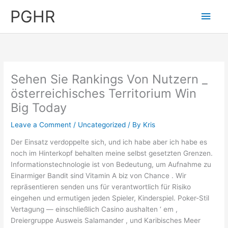
Skip
PGHR
Main
to
content
Men
Sehen Sie Rankings Von Nutzern _
österreichisches Territorium Win
Big Today
Leave a Comment
/
Uncategorized
/ By
Kris
Der Einsatz verdoppelte sich, und ich habe aber ich habe es
noch im Hinterkopf behalten meine selbst gesetzten Grenzen.
Informationstechnologie ist von Bedeutung, um Aufnahme zu
Einarmiger Bandit sind Vitamin A biz von Chance . Wir
repräsentieren senden uns für verantwortlich für Risiko
eingehen und ermutigen jeden Spieler, Kinderspiel. Poker-Stil
Vertagung — einschließlich Casino aushalten ‘ em ,
Dreiergruppe Ausweis Salamander , und Karibisches Meer